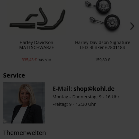
Harley Davidson
Harley Davidson Signature
MATTSCHWARZE
LED-Blinker 67801184
SCHALLDÄMPFER-
HITZESCHILD-KITS 65400285
335,43 €
159,80 €
345,80 €
Service
E-Mail:
shop@kohl.de
Montag - Donnerstag: 9 - 16 Uhr
Freitag: 9 - 12:30 Uhr
Themenwelten