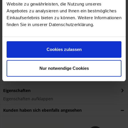
Website zu gewährleisten, die Nutzung unseres
Angebotes zu analysieren und Ihnen ein bestmögliches
Einkaufserlebnis bieten zu können. Weitere Informationen
Rot, Frenched Stil.
finden Sie in unserer Datenschutzerklärung.
Herstellerinformationen
Cookies zulassen
HARLEY-DAVIDSON MOTOR COMPANY - EUROPE
Laan van Vredenoord 33, Rijswijk, NL, 2289 DA
eu_ecom@harley-davidson.com, 0080011112223
Verantwortliche Person für die EU
KOHL automobile GmbH eCom
Nur notwendige Cookies
HARLEY-DAVIDSON MOTOR COMPANY - EUROPE
Laan van Vredenoord 33, Rijswijk, NL, 2289 DA
eu_ecom@harley-davidson.com, 0080011112223
Eigenschaften
Eigenschaften aufklappen
Kunden haben sich ebenfalls angesehen