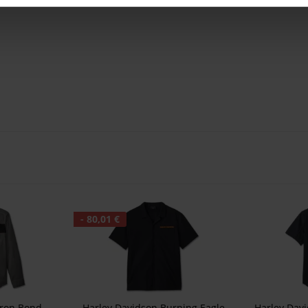
- 80,01 €
Iron Bond
Harley Davidson Burning Eagle
Harley Dav