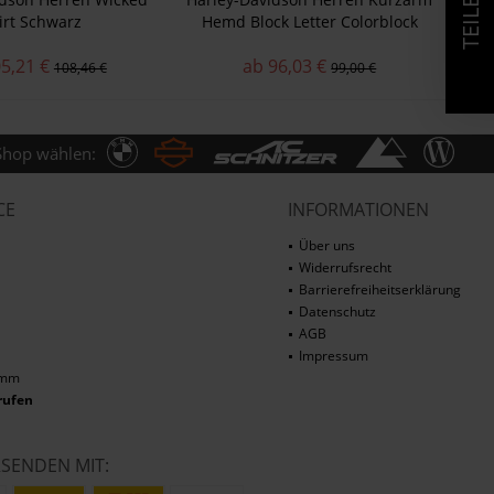
irt Schwarz
Hemd Block Letter Colorblock
96332-21VM
5,21 €
ab 96,03 €
108,46 €
99,00 €
Shop wählen:
CE
INFORMATIONEN
Über uns
Widerrufsrecht
Barrierefreiheitserklärung
Datenschutz
AGB
Impressum
amm
rufen
RSENDEN MIT: