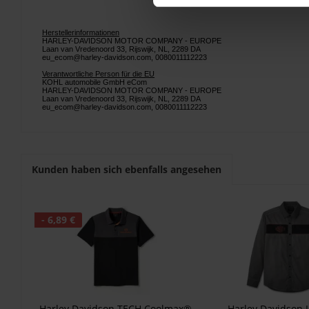
Herstellerinformationen
HARLEY-DAVIDSON MOTOR COMPANY - EUROPE
Laan van Vredenoord 33, Rijswijk, NL, 2289 DA
eu_ecom@harley-davidson.com, 0080011112223
Verantwortliche Person für die EU
KOHL automobile GmbH eCom
HARLEY-DAVIDSON MOTOR COMPANY - EUROPE
Laan van Vredenoord 33, Rijswijk, NL, 2289 DA
eu_ecom@harley-davidson.com, 0080011112223
Kunden haben sich ebenfalls angesehen
- 6,89 €
Harley Davidson TECH Coolmax®
Harley Davidson 