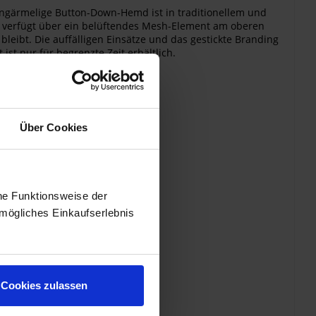
langärmelige Button-Down-Hemd ist in traditionellem und
 Es verfügt über ein belüftendes Mesh-Element am oberen
bleibt. Die auffälligen Einsätze und das gestickte Branding
ist nur für begrenzte Zeit erhältlich.
Über Cookies
he Funktionsweise der
mögliches Einkaufserlebnis
Cookies zulassen