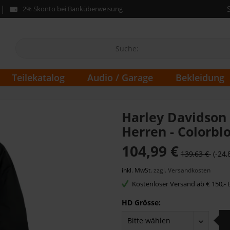
2% Skonto bei Banküberweisung
Teilekatalog
Audio / Garage
Bekleidung
Harley Davidson
Herren - Colorbl
104,99 €
139,63 €
(-24,
inkl. MwSt.
zzgl. Versandkosten
Kostenloser Versand ab € 150,- B
HD Grösse: