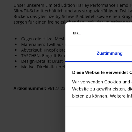
Unser unserem Limited Edition Harley Performance Hemd rep
Slim-Fit-Schnitt erhältlich und aus strapazierfähigem Twil
Rücken, das gleichzeitig Schweiß ableitet, sowie einen Krag
sorgen für einen freiheitsliebenden Look, der unverkennbar H
Gegen die Hitze: Mesh-Element am oberen Rücken zur 
Materialien: Twill aus 60 % Baumwolle und 40 % Polyes
Abverkauf: Knopfleiste vorn und an den Bündchen
Zustimmung
TASCHEN: Eingriff-Brusttaschen mit versteckten Druckk
Design-Details: Brust- und Rückenstreifen. Kragen mit 
Motive: Direktstickerei
Diese Webseite verwendet 
Wir verwenden Cookies und äh
Artikelnummer:
96127-23VM
Website zu gewährleisten, d
bieten zu können. Weitere In