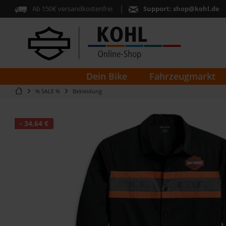
Ab 150€ versandkostenfrei
Support:
shop@kohl.de
Dein Bike
Fahrzeugmarkt
% SALE %
Bekleidung
- 34,64 €