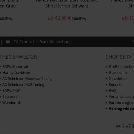
ren Grau
Shirt Herren Schwarz
Sh
ab 42,00 €
ab 10
22,01 €
122,01 €
2% Skonto bei Banküberweisung
THEMENWELTEN
SHOP SERVI
BMW Motorrad
Größentabelle
Harley Davidson
Gutscheine
AC Schnitzer Motorrad Tuning
Newsletter
AC Schnitzer PKW Tuning
Kontakt
BMW PKW
FAQ
Touratech
Versandkosten
Wunderlich
Partnerprogr
Vertrag wider
WIR VE