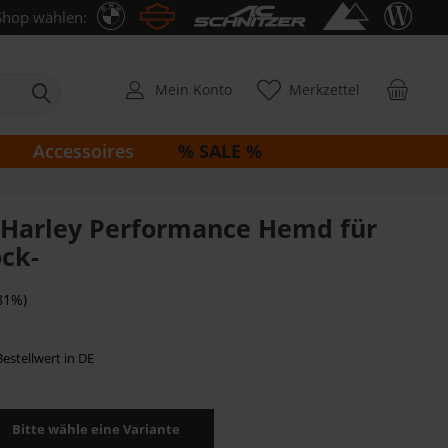
Shop wählen:
Mein Konto
Merkzettel
% SALE %
Accessoires
 Harley Performance Hemd für
ock-
81%)
estellwert in DE
Bitte wähle eine Variante