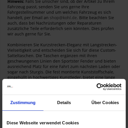
Hinweis:
Falls Sie unsicher sind, ob der Artikel zu Ihrem
Fahrzeug passt, senden Sie uns gerne Ihre
Fahrgestellnummer und um welches Fahrzeug es sich
handelt, per Email an
shop@kohl.de
. Bitte beachten Sie
auch, dass bei Nachrüstungen oder Reparaturen
zusätzliche Teile erforderlich sein könnten. Dies prüfen
wir auch gerne für Sie.
Kombinieren Sie Kurzstrecken-Eleganz mit Langstrecken-
Vielseitigkeit und entscheiden Sie sich für diese Custom-
Satteltaschen. Die Taschen ergänzen mit ihren
geschwungenen Linien den Sportster Fender und bieten
ausreichend Platz für eine Fahrt zum nächsten Laden oder
sogar nach Sturgis. Die fest montierte Kunststoffschale,
eingehüllt in hochwertiges Kunstleder, bietet eine lange
Lebensdauer. Die traditionellen Riemen verbergen
Schnellverschlüsse, die das Packen erleichtern, und
Chrom-Schnallen garantieren einen astreinen Harley-
Davidson Look. Volumen: Insgesamt 2.000 Kubikzoll.
Zustimmung
Details
Über Cookies
Artikelnummer:
90330-08
Diese Webseite verwendet Cookies