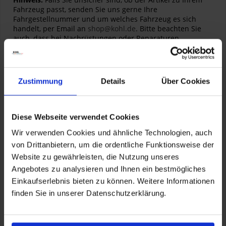
Fahrzeug passt, senden Sie uns gerne Ihre
Fahrgestellnummer und um welches Fahrzeug es sich
handelt, per Email an
shop@kohl.de
. Bitte beachten Sie
auch, dass bei Nachrüstungen oder Reparaturen
zusätzliche Teile erforderlich sein könnten. Dies prüfen
wir auch gerne für Sie.
Zustimmung
Details
Über Cookies
Harley Davidson Schalldämpfer vorne Chrom für
Sportster XL 04-13 (HDI)
Artikelnummer:
64891-04A
Diese Webseite verwendet Cookies
Wir verwenden Cookies und ähnliche Technologien, auch
von Drittanbietern, um die ordentliche Funktionsweise der
Website zu gewährleisten, die Nutzung unseres
Angebotes zu analysieren und Ihnen ein bestmögliches
Einkaufserlebnis bieten zu können. Weitere Informationen
Herstellerinformationen
finden Sie in unserer Datenschutzerklärung.
HARLEY-DAVIDSON MOTOR COMPANY - EUROPE
Laan van Vredenoord 33, Rijswijk, NL, 2289 DA
eu_ecom@harley-davidson.com, 0080011112223
Verantwortliche Person für die EU