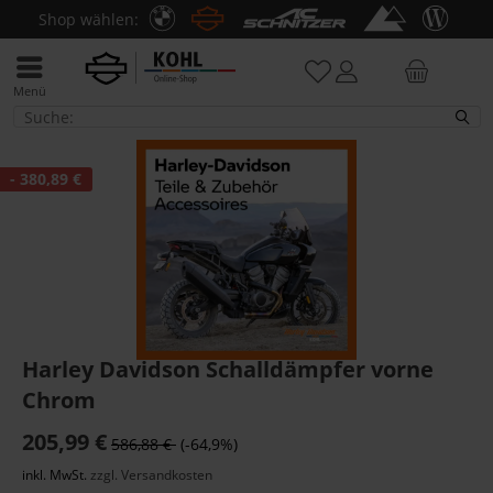
Shop wählen:
Menü
Fahrwerkverzierungen - Frontpartie
- 380,89 €
Harley Davidson Schalldämpfer vorne
Chrom
205,99 €
586,88 €
(-64,9%)
inkl. MwSt.
zzgl. Versandkosten