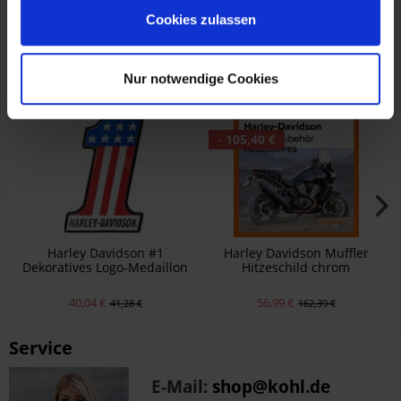
KOHL automobile GmbH eCom
HARLEY-DAVIDSON MOTOR COMPANY - EUROPE
Cookies zulassen
Laan van Vredenoord 33, Rijswijk, NL, 2289 DA
eu_ecom@harley-davidson.com, 0080011112223
Kunden haben sich ebenfalls angesehen
Nur notwendige Cookies
- 105,40 €
Harley Davidson #1
Harley Davidson Muffler
Dekoratives Logo-Medaillon
Hitzeschild chrom
40,04 €
56,99 €
41,28 €
162,39 €
Service
E-Mail:
shop@kohl.de