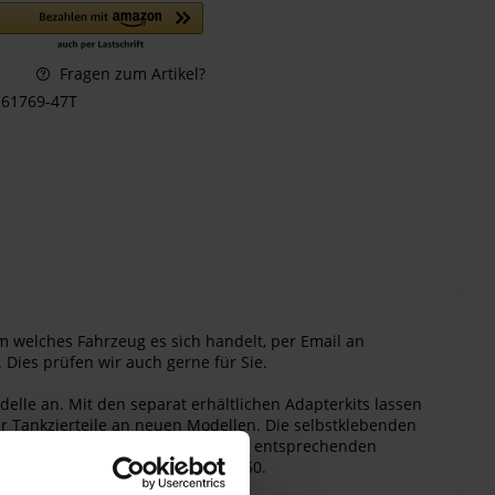
Fragen zum Artikel?
61769-47T
m welches Fahrzeug es sich handelt, per Email an
 Dies prüfen wir auch gerne für Sie.
elle an. Mit den separat erhältlichen Adapterkits lassen
er Tankzierteile an neuen Modellen. Die selbstklebenden
 ob die gesamte Oberfläche auf der entsprechenden
ngeboten. Für alle Modelle '47-'50.