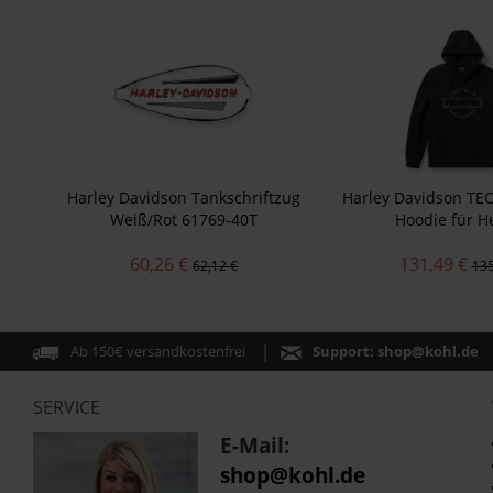
Harley Davidson Tankschriftzug
Harley Davidson TEC
Weiß/Rot 61769-40T
Hoodie für H
60,26 €
131,49 €
62,12 €
135
Ab 150€ versandkostenfrei
Support:
shop@kohl.de
SERVICE
E-Mail:
shop@kohl.de