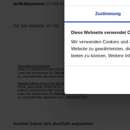
Artikelnummer:
61769-47T
Zustimmung
Für alle Modelle '47-'50.
Diese Webseite verwendet 
Wir verwenden Cookies und äh
Website zu gewährleisten, d
bieten zu können. Weitere In
Herstellerinformationen
HARLEY-DAVIDSON MOTOR COMPANY - EUROPE
Laan van Vredenoord 33, Rijswijk, NL, 2289 DA
eu_ecom@harley-davidson.com, 0080011112223
Verantwortliche Person für die EU
KOHL automobile GmbH eCom
HARLEY-DAVIDSON MOTOR COMPANY - EUROPE
Laan van Vredenoord 33, Rijswijk, NL, 2289 DA
eu_ecom@harley-davidson.com, 0080011112223
Kunden haben sich ebenfalls angesehen