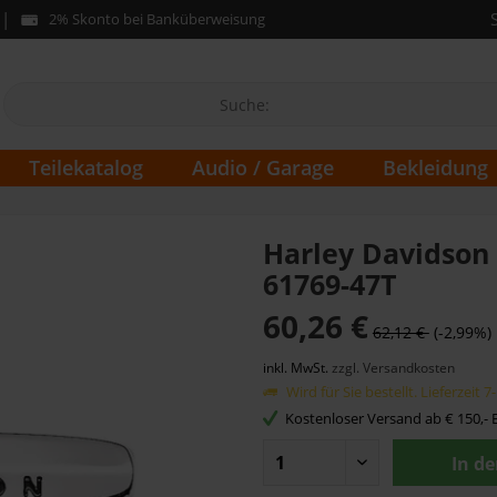
2% Skonto bei Banküberweisung
Teilekatalog
Audio / Garage
Bekleidung
Harley Davidson 
61769-47T
60,26 €
62,12 €
(-2,99%)
inkl. MwSt.
zzgl. Versandkosten
Wird für Sie bestellt. Lieferzeit 
Kostenloser Versand ab € 150,- B
In d