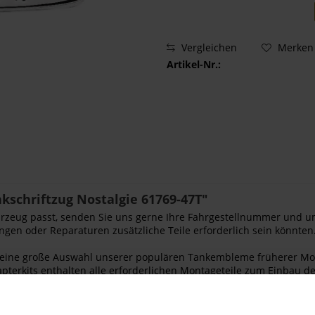
Vergleichen
Merken
Artikel-Nr.:
schriftzug Nostalgie 61769-47T"
Fahrzeug passt, senden Sie uns gerne Ihre Fahrgestellnummer und u
ngen oder Reparaturen zusätzliche Teile erforderlich sein könnten.
ir eine große Auswahl unserer populären Tankembleme früherer Mod
apterkits enthalten alle erforderlichen Montageteile zum Einbau d
zbedingungen. Wegen der Vielfalt an Tankformen, überprüfen Sie,
e am Tank anbringen. Zierteile und Adapterkits werden paarweise a