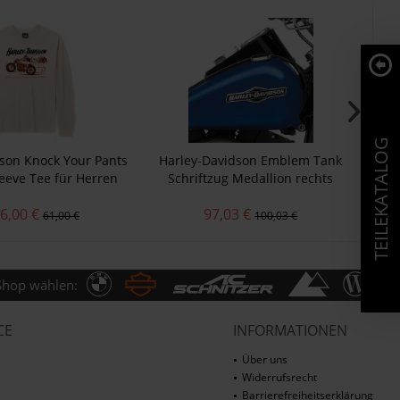
TEILEKATALOG
son Knock Your Pants
Harley-Davidson Emblem Tank
Ha
leeve Tee für Herren
Schriftzug Medallion rechts
Shie
62300-06
6,00 €
97,03 €
61,00 €
100,03 €
Shop wählen:
CE
INFORMATIONEN
Über uns
Widerrufsrecht
Barrierefreiheitserklärung