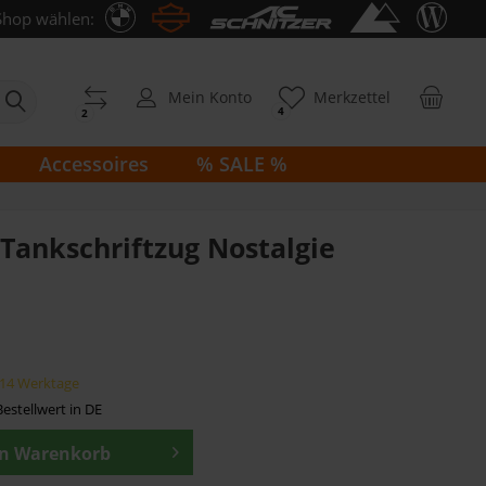
Shop wählen:
Mein Konto
Merkzettel
4
2
Accessoires
% SALE %
Tankschriftzug Nostalgie
7-14 Werktage
estellwert in DE
en
Warenkorb