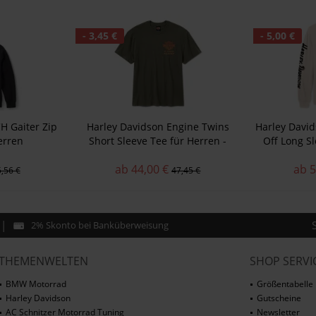
- 3,45 €
- 5,00 €
H Gaiter Zip
Harley Davidson Engine Twins
Harley David
erren
Short Sleeve Tee für Herren -
Off Long S
Grape Leaf
ab 44,00 €
ab 5
,56 €
47,45 €
2% Skonto bei Banküberweisung
THEMENWELTEN
SHOP SERVI
BMW Motorrad
Größentabelle
Harley Davidson
Gutscheine
AC Schnitzer Motorrad Tuning
Newsletter