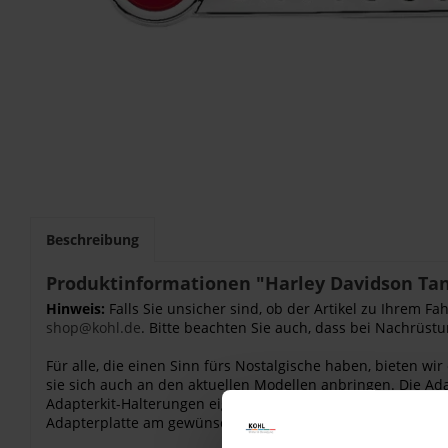
Beschreibung
Produktinformationen "Harley Davidson Tank
Hinweis:
Falls Sie unsicher sind, ob der Artikel zu Ihrem 
shop@kohl.de
. Bitte beachten Sie auch, dass bei Nachrüstu
Für alle, die einen Sinn fürs Nostalgische haben, bieten w
sie sich auch an den aktuellen Modellen anbringen. Die Ad
Adapterkit-Halterungen eignen sich für die meisten Einsat
Adapterplatte am gewünschten Tank aufliegt, bevor sie dies