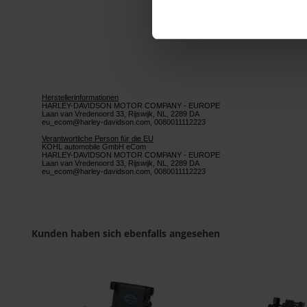
Herstellerinformationen
HARLEY-DAVIDSON MOTOR COMPANY - EUROPE
Laan van Vredenoord 33, Rijswijk, NL, 2289 DA
eu_ecom@harley-davidson.com, 0080011112223
Verantwortliche Person für die EU
KOHL automobile GmbH eCom
HARLEY-DAVIDSON MOTOR COMPANY - EUROPE
Laan van Vredenoord 33, Rijswijk, NL, 2289 DA
eu_ecom@harley-davidson.com, 0080011112223
Kunden haben sich ebenfalls angesehen