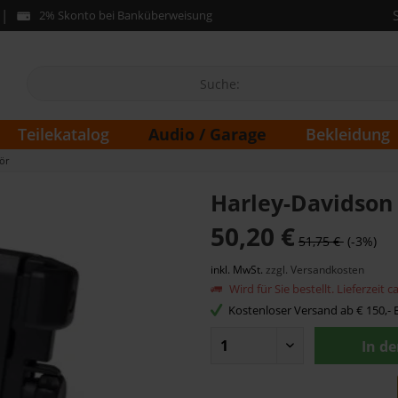
2% Skonto bei Banküberweisung
Audio / Garage
Teilekatalog
Bekleidung
ör
Harley-Davidson 
50,20 €
51,75 €
(-3%)
inkl. MwSt.
zzgl. Versandkosten
Wird für Sie bestellt. Lieferzeit 
Kostenloser Versand ab € 150,- B
In d