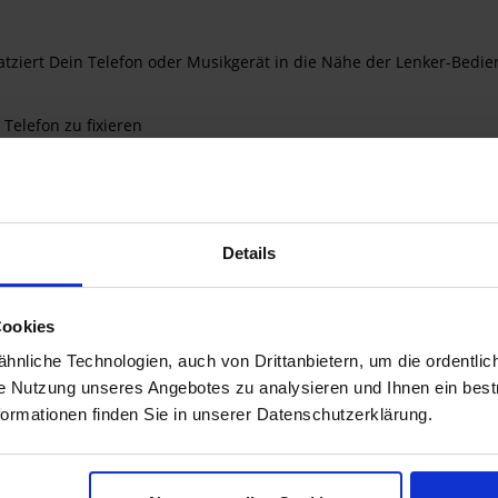
atziert Dein Telefon oder Musikgerät in die Nähe der Lenker-Bedi
 Telefon zu fixieren
 Sekundenschnelle an der Befestigung angebracht oder von ihr ab
h
 cm)
l-Telefonhalterung für Kupplungsbefestigung oder für Lenkerbefes
Details
Cookies
lungsbefestigung P/N 76001339 und 76001071 sowie Harley-Davids
nliche Technologien, auch von Drittanbietern, um die ordentlic
ie Nutzung unseres Angebotes zu analysieren und Ihnen ein best
formationen finden Sie in unserer Datenschutzerklärung.