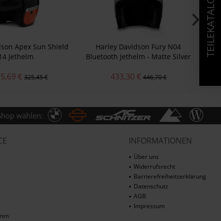
TEILEKATALOG
dson Apex Sun Shield
Harley Davidson Fury N04
Har
14 Jethelm
Bluetooth Jethelm - Matte Silver
5,69 €
433,30 €
325,45 €
446,70 €
Shop wählen:
CE
INFORMATIONEN
Über uns
Widerrufsrecht
Barrierefreiheitserklärung
Datenschutz
AGB
Impressum
amm