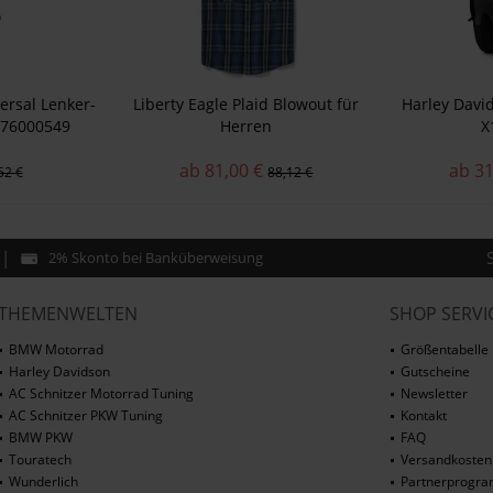
ersal Lenker-
Liberty Eagle Plaid Blowout für
Harley Davi
 76000549
Herren
X
ab 81,00 €
ab 31
52 €
88,12 €
2% Skonto bei Banküberweisung
THEMENWELTEN
SHOP SERVI
BMW Motorrad
Größentabelle
Harley Davidson
Gutscheine
AC Schnitzer Motorrad Tuning
Newsletter
AC Schnitzer PKW Tuning
Kontakt
BMW PKW
FAQ
Touratech
Versandkosten
Wunderlich
Partnerprogr