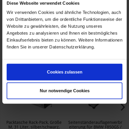
Herstellerinformationen
Diese Webseite verwendet Cookies
TOURATECH GmbH
Auf dem Zimmermann 7-9, Niedereschach, DE, 78078
info@touratech.de
Wir verwenden Cookies und ähnliche Technologien, auch
Verantwortliche Person für die EU
von Drittanbietern, um die ordentliche Funktionsweise der
KOHL automobile GmbH eCom
TOURATECH GmbH
Website zu gewährleisten, die Nutzung unseres
Auf dem Zimmermann 7-9, Niedereschach, DE, 78078
info@touratech.de
Angebotes zu analysieren und Ihnen ein bestmögliches
Einkaufserlebnis bieten zu können. Weitere Informationen
Eigenschaften
finden Sie in unserer Datenschutzerklärung.
Eigenschaften aufklappen
Kunden kauften auch
Cookies zulassen
- 4,90 €
Nur notwendige Cookies
Packtasche Rack-Pack, Größe
Seitenständerauflagenverbr
M, 31 Liter, silber/schwarz,
eiterung für BMW F850GS /