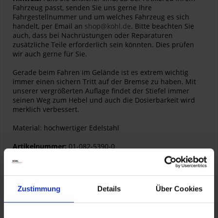
Fahrzeug passt, senden Sie uns gerne Ihre
Fahrgestellnummer und um welches Fahrzeug es sich
handelt, per Email an
shop@kohl.de
. Bitte beachten Sie
auch, dass bei Nachrüstungen oder Reparaturen
zusätzliche Teile erforderlich sein könnten. Dies prüfen
wir auch gerne für Sie.
Gerade beim Fahren im Gelände ist es extrem wichtig
immer einen sichern Tritt auf der Bremse zu haben. Mit
unserer vergrößerten Auflage findet der Stiefel immer
seinen Weg zum Hebel und auch die Dosierbarkeit wird
merklich verbessert.
Material: hochwertiger Edelstahl
Artikelnummer:
01-082-5390-0
F850GS,F750GS
Zustimmung
Details
Über Cookies