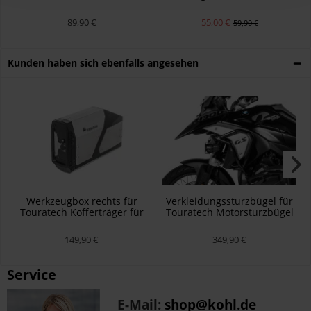
by Touratech Waterproof
F750GS
89,90 €
55,00 €
59,90 €
Kunden haben sich ebenfalls angesehen
Werkzeugbox rechts für
Verkleidungssturzbügel für
Touratech Kofferträger für
Touratech Motorsturzbügel
BMW R1300 GS/ Adventure
BMW R1300GS
149,90 €
349,90 €
Service
E-Mail:
shop@kohl.de