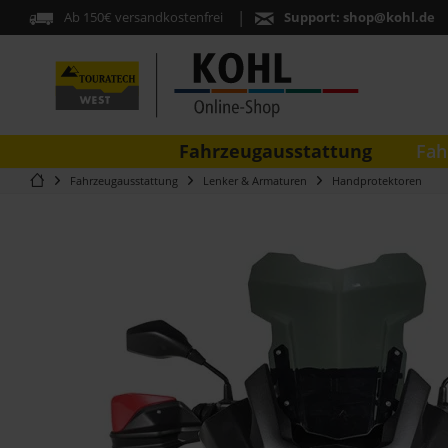
Ab 150€ versandkostenfrei
Support:
shop@kohl.de
Fahrzeugausstattung
Fah
Fahrzeugausstattung
Lenker & Armaturen
Handprotektoren