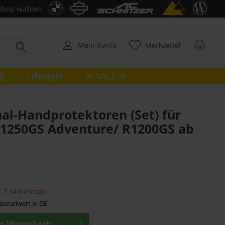
Shop wählen:
Mein Konto
Merkzettel
g
Lifestyle
% SALE %
nal-Handprotektoren (Set) für
1250GS Adventure/ R1200GS ab
ca. 7-14 Werktage
estellwert in DE
en
Warenkorb