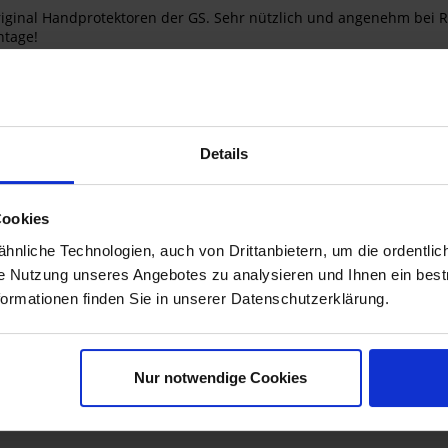
iginal Handprotektoren der GS. Sehr nützlich und angenehm bei Re
ntage!
Details
Cookies
nliche Technologien, auch von Drittanbietern, um die ordentlic
ie Nutzung unseres Angebotes zu analysieren und Ihnen ein best
GS,F750GS,R1250GS,R1250GS Adventure,F850GS Adventure
formationen finden Sie in unserer Datenschutzerklärung.
Nur notwendige Cookies