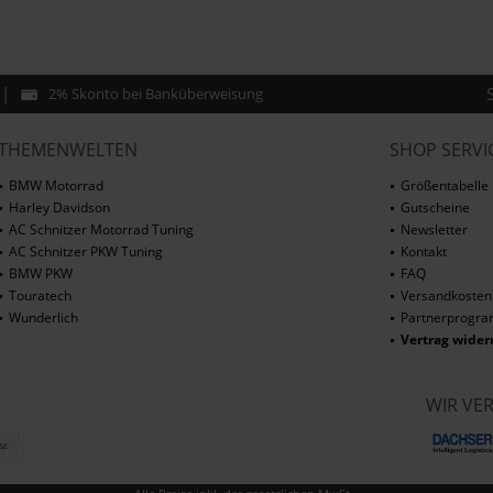
2% Skonto bei Banküberweisung
THEMENWELTEN
SHOP SERVI
BMW Motorrad
Größentabelle
Harley Davidson
Gutscheine
AC Schnitzer Motorrad Tuning
Newsletter
AC Schnitzer PKW Tuning
Kontakt
BMW PKW
FAQ
Touratech
Versandkosten
Wunderlich
Partnerprogr
Vertrag wider
WIR VE