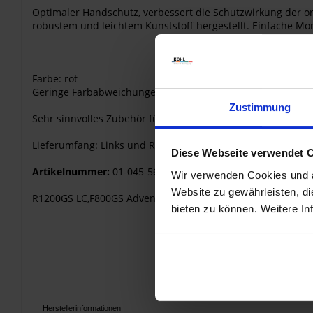
Optimaler Handschutz, verbessert die Schutzwirkung der or
robustem und leichtem Kunststoff hergestellt. Einfache Mo
Farbe: rot
Geringe Farbabweichungen möglich!
Zustimmung
Sehr sinnvolles Zubehör für den GS-Motorradreisenden.
Lieferumfang: Links und Rechts
Diese Webseite verwendet 
Artikelnummer:
01-045-5667-0
Wir verwenden Cookies und äh
Website zu gewährleisten, d
R1200GS LC,F800GS Adventure,R1200GS Adventure LC,F850
bieten zu können. Weitere In
Herstellerinformationen