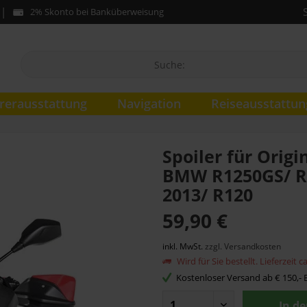
2% Skonto bei Banküberweisung
rerausstattung
Navigation
Reiseausstattun
Spoiler für Origi
BMW R1250GS/ R
2013/ R120
59,90 €
inkl. MwSt.
zzgl. Versandkosten
Wird für Sie bestellt. Lieferzeit 
Kostenloser Versand ab € 150,- B
In d