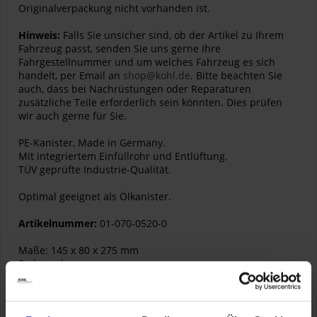
Originalverpackung nicht vorhanden ist.
Hinweis:
Falls Sie unsicher sind, ob der Artikel zu Ihrem
Fahrzeug passt, senden Sie uns gerne Ihre
Fahrgestellnummer und um welches Fahrzeug es sich
handelt, per Email an
shop@kohl.de
. Bitte beachten Sie
auch, dass bei Nachrüstungen oder Reparaturen
zusätzliche Teile erforderlich sein könnten. Dies prüfen
wir auch gerne für Sie.
PE-Kanister, Made in Germany.
Mit integriertem Einfüllrohr und Entlüftung.
TÜV geprüfte Industrie-Qualität.
Optimal geeignet als Ölkanister.
Artikelnummer:
01-070-0520-0
Maße: 145 x 80 x 275 mm
Farbe: schwarz
Gewicht: 245 g
TIPP: Lässt sich universal an Aluminiumkoffern