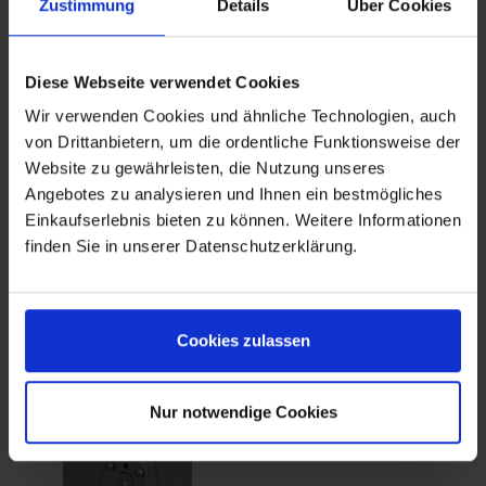
montieren! Z.B. den original Aluminium-Koffern der
Zustimmung
Details
Über Cookies
BMW R1200GS-ADV oder BMW F800GS.
Diese Webseite verwendet Cookies
Wir verwenden Cookies und ähnliche Technologien, auch
von Drittanbietern, um die ordentliche Funktionsweise der
Herstellerinformationen
TOURATECH GmbH
Website zu gewährleisten, die Nutzung unseres
Auf dem Zimmermann 7-9, Niedereschach, DE, 78078
info@touratech.de
Angebotes zu analysieren und Ihnen ein bestmögliches
Verantwortliche Person für die EU
Einkaufserlebnis bieten zu können. Weitere Informationen
KOHL automobile GmbH eCom
TOURATECH GmbH
finden Sie in unserer Datenschutzerklärung.
Auf dem Zimmermann 7-9, Niedereschach, DE, 78078
info@touratech.de
Eigenschaften
Eigenschaften aufklappen
Cookies zulassen
Kunden kauften auch
Nur notwendige Cookies