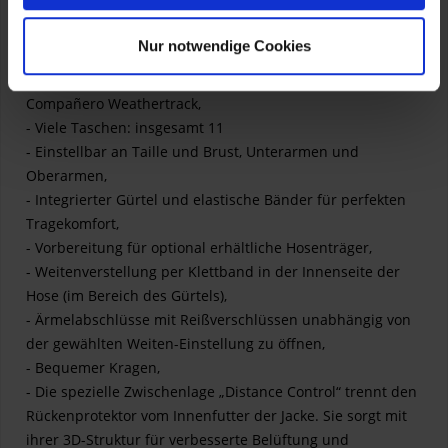
- Maximale Belüftung durch den Einsatz zusätzlicher
Reißverschlüsse,
Nur notwendige Cookies
- Reißverschlüsse zum Zusammenfügen der wasser- und
winddichten sowie atmungsaktiven Außenjacke
Compañero Weathertrack,
- Viele Taschen: insgesamt 11
- Einstellbar an Taille und Brust, Unterarmen und
Oberarmen,
- Integrierter Gürtel und elastische Bänder für perfekten
Tragekomfort,
- Vorbereitung für optional erhältliche Hosenträger,
- Weitenverstellung per Klettband in der Innenseite der
Hose (im Bereich des Gürtels),
- Ärmelabschlüsse mit Reißverschlüssen unabhängig von
der gewählten Weiten-Einstellung zu öffnen,
- Bequemer Kragen,
- Die spezielle Zwischenlage „Distance Control“ trennt den
Rückenprotektor vom Innenfutter der Jacke. Sie sorgt mit
ihrer 3D-Struktur für verbesserte Belüftung und