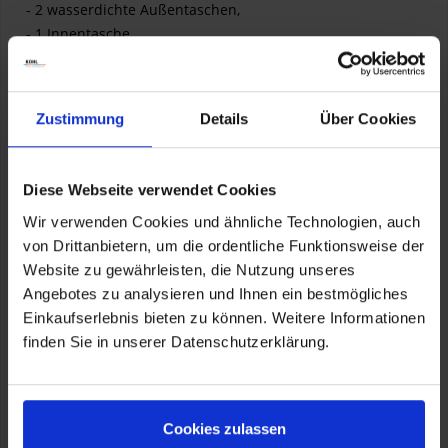
- 2 wasserdichte Außentaschen,
- 1 Innentasche,
- 2 kleine Tasche an den Oberarmen,
- 1 geräumige Tasche auf dem Rücken der Jacke,
- 2 Innentaschen.
Zustimmung
Details
Über Cookies
Hose:
- 2 Taschen an den Hüften,
- 2 Cargotaschen an den Oberschenkeln.
Diese Webseite verwendet Cookies
Wir verwenden Cookies und ähnliche Technologien, auch
von Drittanbietern, um die ordentliche Funktionsweise der
Summertrack: die Highlights
Website zu gewährleisten, die Nutzung unseres
- Material: CORDURA® 500, CORDURA® 2000
Angebotes zu analysieren und Ihnen ein bestmögliches
(Verstärkungen aus CORDURA® 2000 an Hüften, Knien,
Einkaufserlebnis bieten zu können. Weitere Informationen
Schultern und Ellbogen), CORDURA® Air,
finden Sie in unserer Datenschutzerklärung.
- Reflektierende Einsätze an strategischen Stellen für gute
passive Sicherheit,
- Verstärkungen aus Kunstleder an den Knieinnenseiten,
Cookies zulassen
- Innenfutter aus Netzgewebe (antibakteriell behandelt),