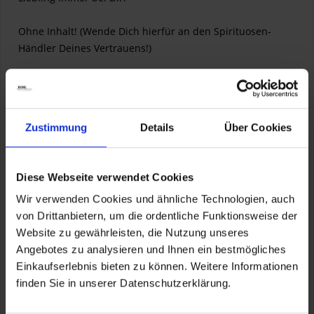
Ohne Inhalt! (Wende Dich hierfür an den Spirituosen-
Händler Deines Vertrauens!)
Material: Edelstahl
Inhalt: 175 ml
Maße: 110 x 90 x 30 mm
Zustimmung
Details
Über Cookies
Gewicht: 95 g
Diese Webseite verwendet Cookies
Artikelnummer:
01-203-0020-0
Wir verwenden Cookies und ähnliche Technologien, auch
von Drittanbietern, um die ordentliche Funktionsweise der
Website zu gewährleisten, die Nutzung unseres
Angebotes zu analysieren und Ihnen ein bestmögliches
Einkaufserlebnis bieten zu können. Weitere Informationen
finden Sie in unserer Datenschutzerklärung.
Herstellerinformationen
TOURATECH GmbH
Auf dem Zimmermann 7-9, Niedereschach, DE, 78078