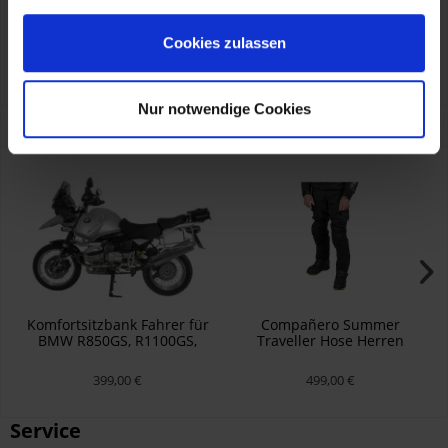
info@touratech.de
Verantwortliche Person für die EU
Cookies zulassen
KOHL automobile GmbH eCom
TOURATECH GmbH
Auf dem Zimmermann 7-9, Niedereschach, DE, 78078
info@touratech.de
Nur notwendige Cookies
Kunden haben sich ebenfalls angesehen
Komfortsitzbank Fahrer für
Compañero Summer
BMW R850GS, R1100GS,
Traveller Hose Herren
R1150GS (nicht Adventure)
Schwarz
399,00 €
499,00 €
Service