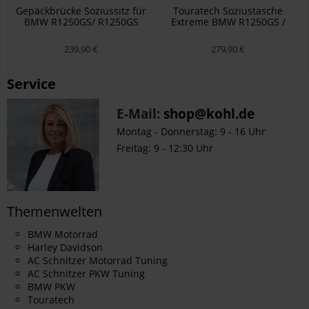
Gepäckbrücke Soziussitz für
Touratech Soziustasche
BMW R1250GS/ R1250GS
Extreme BMW R1250GS /
Adventure/ R1200GS ab
ADV und R1200GS / ADV
2013, schwarz
239,90 €
279,90 €
Service
E-Mail:
shop@kohl.de
Montag - Donnerstag: 9 - 16 Uhr
Freitag: 9 - 12:30 Uhr
Themenwelten
BMW Motorrad
Harley Davidson
AC Schnitzer Motorrad Tuning
AC Schnitzer PKW Tuning
BMW PKW
Touratech