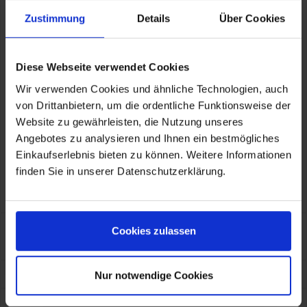
Material: Aluminium, Kunststoff
Zustimmung
Details
Über Cookies
Farbe: silber, schwarz
R1200GS LC
Diese Webseite verwendet Cookies
Wir verwenden Cookies und ähnliche Technologien, auch
von Drittanbietern, um die ordentliche Funktionsweise der
Website zu gewährleisten, die Nutzung unseres
Herstellerinformationen
TOURATECH GmbH
Angebotes zu analysieren und Ihnen ein bestmögliches
Auf dem Zimmermann 7-9, Niedereschach, DE, 78078
info@touratech.de
Einkaufserlebnis bieten zu können. Weitere Informationen
Verantwortliche Person für die EU
finden Sie in unserer Datenschutzerklärung.
KOHL automobile GmbH eCom
TOURATECH GmbH
Auf dem Zimmermann 7-9, Niedereschach, DE, 78078
info@touratech.de
Eigenschaften
Cookies zulassen
Eigenschaften aufklappen
Kunden kauften auch
Nur notwendige Cookies