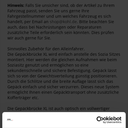
Hinweis:
Falls Sie unsicher sind, ob der Artikel zu Ihrem
Fahrzeug passt, senden Sie uns gerne Ihre
Fahrgestellnummer und um welches Fahrzeug es sich
handelt, per Email an
shop@kohl.de
. Bitte beachten Sie
auch, dass bei Nachrüstungen oder Reparaturen
zusätzliche Teile erforderlich sein könnten. Dies prüfen
wir auch gerne für Sie.
Sinnvolles Zubehör für den Alleinfahrer.
Die Gepäckbrücke XL wird einfach anstelle des Sozia Sitzes
montiert. Hier werden die gleichen Aufnahmen wie beim
Soziasitz genutzt und ermöglichen so eine
sekundenschnelle und sichere Befestigung. Gepäck lässt
sich so von der Gewichtsverteilung günstig positionieren.
Durch die Schlitze und die breite Auflage lässt sich das
Gepäck einfach und sicher verzurren. Dieses neue System
ermöglicht Ihnen einen Gepäcktransport ohne zusätzliche
Kofferträger etc.
Die Gepäckbrücke XL ist auch optisch ein vollwertiger
Ersatz für den Soziussitz.
Artikelnummer:
01-045-5463-0