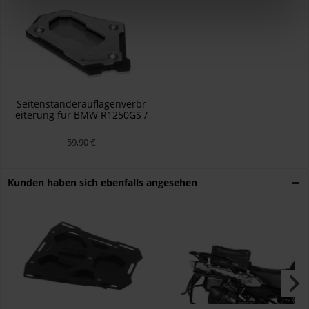
Seitenständerauflagenverbr
eiterung für BMW R1250GS /
R1250GS Adventure, tiefes
Fahrwerk
59,90 €
Kunden haben sich ebenfalls angesehen