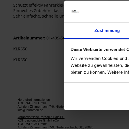
Schützt effektiv Fahrerkleidung und Krümmer vor Beschäd
Sinnvolles Zubehör, das sich meistens schon beim ersten E
Sehr einfache, schnelle und sichere Befestigung.
Zustimmung
Artikelnummer:
01-409-5070-0
KLR650
Diese Webseite verwendet 
Wir verwenden Cookies und äh
KLR650
Website zu gewährleisten, d
bieten zu können. Weitere In
Herstellerinformationen
TOURATECH GmbH
Auf dem Zimmermann 7-9, Niedereschach, DE, 78078
info@touratech.de
Verantwortliche Person für die EU
KOHL automobile GmbH eCom
TOURATECH GmbH
Auf dem Zimmermann 7-9, Niedereschach, DE, 78078