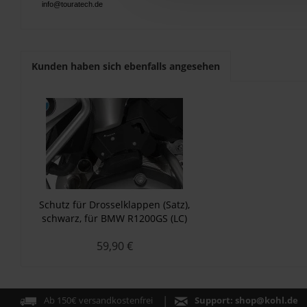
info@touratech.de
Kunden haben sich ebenfalls angesehen
Schutz für Drosselklappen (Satz),
schwarz, für BMW R1200GS (LC)
(2013-2016)
59,90 €
Ab 150€ versandkostenfrei
Support:
shop@kohl.de