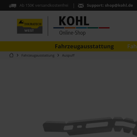
Ab 150€ versandkostenfrei
Support:
shop@kohl.de
Fahrzeugausstattung
Fah
Fahrzeugausstattung
Auspuff