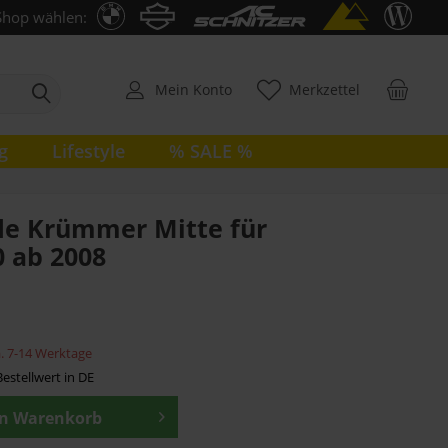
Shop wählen:
Mein Konto
Merkzettel
g
Lifestyle
% SALE %
de Krümmer Mitte für
 ab 2008
ca. 7-14 Werktage
estellwert in DE
en
Warenkorb