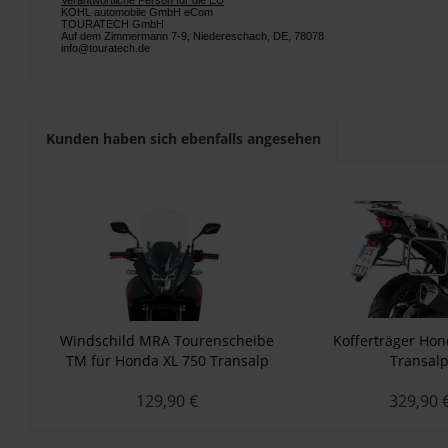
Verantwortliche Person für die EU
KOHL automobile GmbH eCom
TOURATECH GmbH
Auf dem Zimmermann 7-9, Niedereschach, DE, 78078
info@touratech.de
Kunden haben sich ebenfalls angesehen
Windschild MRA Tourenscheibe
Kofferträger Ho
TM für Honda XL 750 Transalp
Transal
(2023-)
129,90 €
329,90 