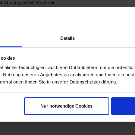
takt und perfekte Kontrolle
ndoptik" mit abgedichteten Nähten
entlastung
len im Sitzbereich
Details
ualität
Cookies
Temperaturunterschied zum original Sitzbankbezug
nliche Technologien, auch von Drittanbietern, um die ordentlic
umen
sitzen sich die Touratech Sitzbänke auch auf langen Touren n
ie Nutzung unseres Angebotes zu analysieren und Ihnen ein best
it den Füßen den Boden.
formationen finden Sie in unserer Datenschutzerklärung.
Nur notwendige Cookies