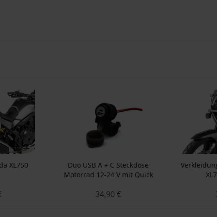
nda XL750
Duo USB A + C Steckdose
Verkleidun
p
Motorrad 12-24 V mit Quick
XL7
Charge für 21-25 mm Lenker
€
34,90 €