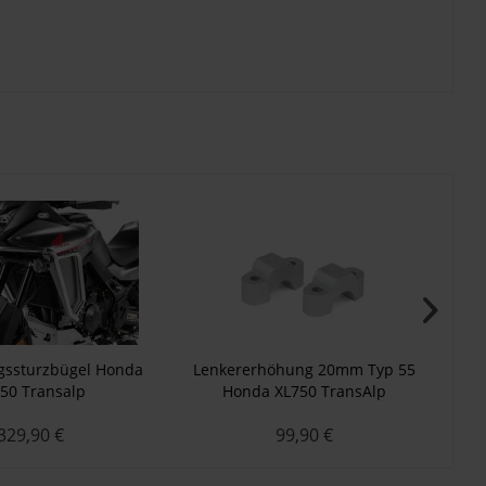
gssturzbügel Honda
Lenkererhöhung 20mm Typ 55
50 Transalp
Honda XL750 TransAlp
En
329,90 €
99,90 €