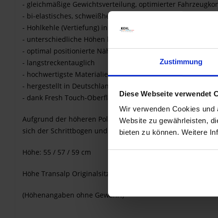
- gleichmäßige Gewichtsverteilung, optimierter Fahrzeugkon
- bi-elastisches, schweißhemmendes Bezugsmaterial in "Sa
- Hohlkehle (Vertiefung) in der Sitzbankmitte zur Steißbein
- unterschiedliche Höhen lieferbar
- optimal positionierte Nähte zur Vermeidung von Druckstel
Zustimmung
- langstreckentauglich
- hochwertigste Materialien und Verarbeitung in höchster Q
- hergestellt in Deutschland
Diese Webseite verwendet 
- dank Fresh Touch-Oberflächenbeschichtung bis zu 10°C 
Wir verwenden Cookies und äh
Aufgrund der höheren Polsterung mit
hochwertigen Schä
Website zu gewährleisten, d
sich der Schrittbogen und Sie erreichen trotzdem
bequem
m
bieten zu können. Weitere In
Höhe: 55 / 57 / 59 cm
Höhe Transalp Originalsitzbank: 54 cm
(Höhenangaben ohne Gewähr!)