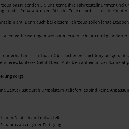
Fahrzeug passt, senden Sie uns gerne Ihre Fahrgestellnummer und u
ngen oder Reparaturen zusätzliche Teile erforderlich sein könnten.
Transalp nicht! Denn auch bei diesem Fahrzeug sollen lange Etapp
mit allen Verbesserungen wie optimiertem Schaum und geänderter K
er dauerhaften Fresh Touch-Oberflächenbeschichtung ausgerüstet.
nehmeres, kühleres Gefühl beim Aufsitzen auf ein in der Sonne abg
terung sorgt!
hne Zeitverlust durch Umpolstern geliefert, es sind keine Anpassu
hen in Deutschland entwickelt
 Schaums aus eigener Fertigung