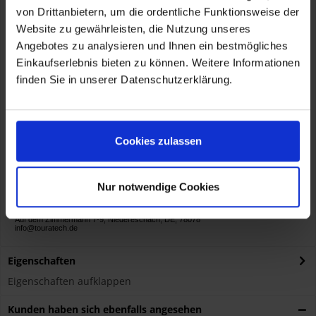
von Drittanbietern, um die ordentliche Funktionsweise der
Website zu gewährleisten, die Nutzung unseres
Angebotes zu analysieren und Ihnen ein bestmögliches
Artikelnummer:
01-083-5015-0
Einkaufserlebnis bieten zu können. Weitere Informationen
finden Sie in unserer Datenschutzerklärung.
Cookies zulassen
Herstellerinformationen
TOURATECH GmbH
Auf dem Zimmermann 7-9, Niedereschach, DE, 78078
info@touratech.de
Nur notwendige Cookies
Verantwortliche Person für die EU
KOHL automobile GmbH eCom
TOURATECH GmbH
Auf dem Zimmermann 7-9, Niedereschach, DE, 78078
info@touratech.de
Eigenschaften
Eigenschaften aufklappen
Kunden haben sich ebenfalls angesehen