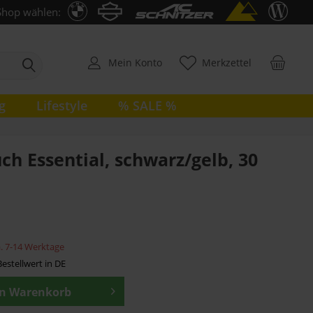
Shop wählen:
Mein Konto
Merkzettel
g
Lifestyle
% SALE %
ch Essential, schwarz/gelb, 30
ca. 7-14 Werktage
estellwert in DE
en
Warenkorb