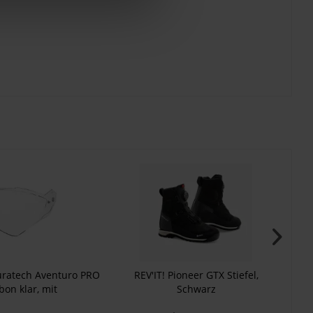
- 3
ouratech Aventuro PRO
REV'IT! Pioneer GTX Stiefel,
bon klar, mit
Schwarz
ckvorbereitung