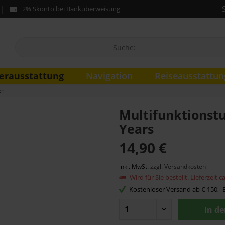
2% Skonto bei Banküberweisung
erausstattung
Navigation
Reiseausstattun
en
Multifunktionstu
Years
14,90 €
inkl. MwSt.
zzgl. Versandkosten
Wird für Sie bestellt. Lieferzeit 
Kostenloser Versand ab € 150,- B
In d