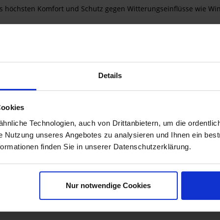
s höchsten Komfort und Schutz gegen Witterungseinflüsse wie Win
k hergestellt, ist sehr widerstandsfähig und verformt sich nicht. 
 denn aus dem Schlauch lassen sich mit wenigen Handgriffen etlic
Details
Cookies
nliche Technologien, auch von Drittanbietern, um die ordentlic
ie Nutzung unseres Angebotes zu analysieren und Ihnen ein best
formationen finden Sie in unserer Datenschutzerklärung.
Nur notwendige Cookies