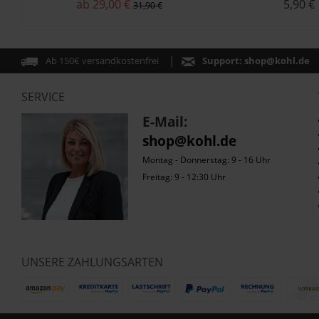
ab 29,00 €
5,90 €
Logo
31,90 €
Ab 150€ versandkostenfrei
Support:
shop@kohl.de
SERVICE
E-Mail:
shop@kohl.de
Montag - Donnerstag: 9 - 16 Uhr
Freitag: 9 - 12:30 Uhr
UNSERE ZAHLUNGSARTEN