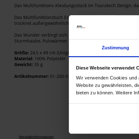
Das Multifunktions-Kleidungsstück im Touratech Design, da
Das Multifunktionstuch Essential ist nahtlos aus einem Stüc
trocknet außergewöhnlich schnell.
Das Wunder verbirgt sich in der Vielseitigkeit des Tuches,
Sturmhaube, Pulswärmer etc. kreieren.
Zustimmung
Größe:
24,5 x 49 cm (Unigröße)
Material:
100% Polyester
Gewicht:
35 g
Diese Webseite verwendet 
Artikelnummer:
01-200-0216-0
Wir verwenden Cookies und äh
Website zu gewährleisten, d
bieten zu können. Weitere In
Herstellerinformationen