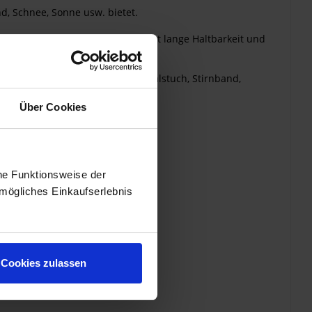
d, Schnee, Sonne usw. bietet.
Das HighTech-Material gewährleistet lange Haltbarkeit und
he Kopfbedeckungen, Haar- oder Halstuch, Stirnband,
Über Cookies
he Funktionsweise der
mögliches Einkaufserlebnis
Cookies zulassen