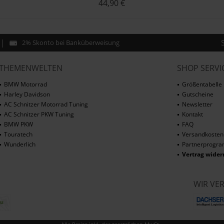
44,90 €
2% Skonto bei Banküberweisung
THEMENWELTEN
SHOP SERVI
BMW Motorrad
Größentabelle
Harley Davidson
Gutscheine
AC Schnitzer Motorrad Tuning
Newsletter
AC Schnitzer PKW Tuning
Kontakt
BMW PKW
FAQ
Touratech
Versandkosten
Wunderlich
Partnerprogr
Vertrag wider
WIR VE