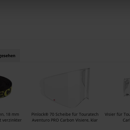
ngesehen
en, 18 mm
Pinlock® 70 Scheibe für Touratech
Visier für T
 verzinkter
Aventuro PRO Carbon Visiere, klar
Car
m TOURATECH
Pinlo