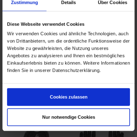
Zustimmung
Details
Über Cookies
Diese Webseite verwendet Cookies
Herstellerinformationen
TOURATECH GmbH
Wir verwenden Cookies und ähnliche Technologien, auch
Auf dem Zimmermann 7-9, Niedereschach, DE, 78078
info@touratech.de
von Drittanbietern, um die ordentliche Funktionsweise der
Verantwortliche Person für die EU
Website zu gewährleisten, die Nutzung unseres
KOHL automobile GmbH eCom
TOURATECH GmbH
Angebotes zu analysieren und Ihnen ein bestmögliches
Auf dem Zimmermann 7-9, Niedereschach, DE, 78078
info@touratech.de
Einkaufserlebnis bieten zu können. Weitere Informationen
finden Sie in unserer Datenschutzerklärung.
Größentabelle
Eigenschaften
Cookies zulassen
Eigenschaften aufklappen
Kunden kauften auch
Nur notwendige Cookies