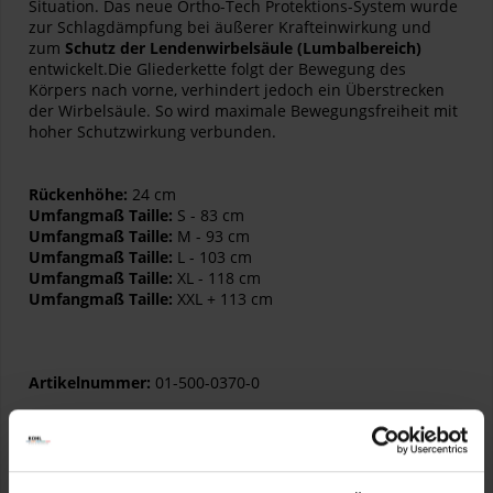
Situation. Das neue Ortho-Tech Protektions-System wurde
zur Schlagdämpfung bei äußerer Krafteinwirkung und
zum
Schutz der Lendenwirbelsäule (Lumbalbereich)
entwickelt.Die Gliederkette folgt der Bewegung des
Körpers nach vorne, verhindert jedoch ein Überstrecken
der Wirbelsäule. So wird maximale Bewegungsfreiheit mit
hoher Schutzwirkung verbunden.
Rückenhöhe:
24 cm
Umfangmaß Taille:
S - 83 cm
Umfangmaß Taille:
M - 93 cm
Umfangmaß Taille:
L - 103 cm
Umfangmaß Taille:
XL - 118 cm
Umfangmaß Taille:
XXL + 113 cm
Artikelnummer:
01-500-0370-0