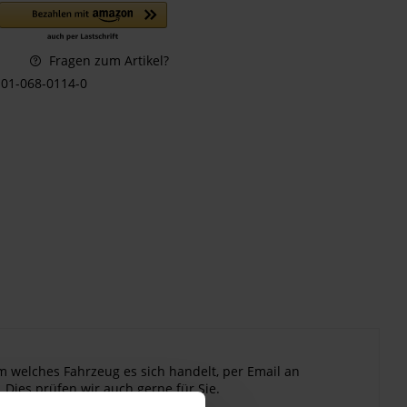
Fragen zum Artikel?
01-068-0114-0
m welches Fahrzeug es sich handelt, per Email an
 Dies prüfen wir auch gerne für Sie.