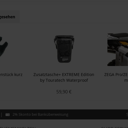
ngesehen
nstück kurz
Zusatztasche+ EXTREME Edition
ZEGA Pro/ZE
by Touratech Waterproof
m
59,90 €
2% Skonto bei Banküberweisung