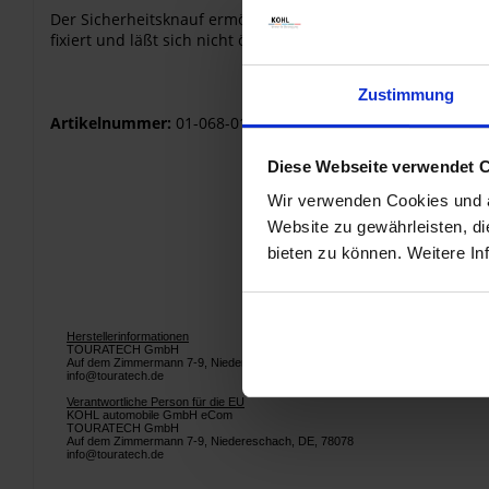
Der Sicherheitsknauf ermöglicht eine diebstahlsichere Befe
fixiert und läßt sich nicht öffnen.
Zustimmung
Artikelnummer:
01-068-0114-0
Diese Webseite verwendet 
Wir verwenden Cookies und äh
Website zu gewährleisten, d
bieten zu können. Weitere In
Herstellerinformationen
TOURATECH GmbH
Auf dem Zimmermann 7-9, Niedereschach, DE, 78078
info@touratech.de
Verantwortliche Person für die EU
KOHL automobile GmbH eCom
TOURATECH GmbH
Auf dem Zimmermann 7-9, Niedereschach, DE, 78078
info@touratech.de