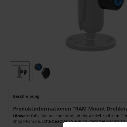
Beschreibung
Produktinformationen "RAM Mount Drehknau
Hinweis:
Falls Sie unsicher sind, ob der Artikel zu Ihrem 
shop@kohl.de
. Bitte beachten Sie auch, dass bei Nachrüstu