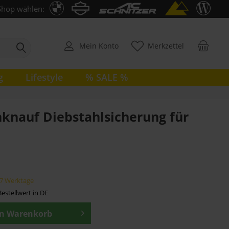
Shop wählen:
Mein Konto
Merkzettel
g
Lifestyle
% SALE %
nauf Diebstahlsicherung für
5-7 Werktage
estellwert in DE
en
Warenkorb