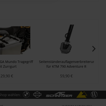
GA Mundo Tragegriff
Seitenständerauflagenverbreiterung
Le
it Zurrgurt
für KTM 790 Adventure R
3
29,90 €
59,90 €
Shop wählen: