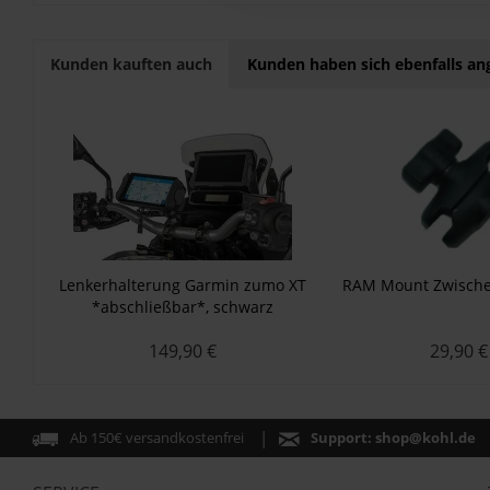
Kunden kauften auch
Kunden haben sich ebenfalls a
Lenkerhalterung Garmin zumo XT
RAM Mount Zwische
*abschließbar*, schwarz
149,90 €
29,90 €
Ab 150€ versandkostenfrei
Support:
shop@kohl.de