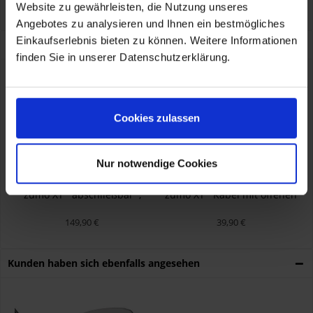
Auf dem Zimmermann 7-9, Niedereschach, DE, 78078
Website zu gewährleisten, die Nutzung unseres
info@touratech.de
Angebotes zu analysieren und Ihnen ein bestmögliches
Einkaufserlebnis bieten zu können. Weitere Informationen
Kunden kauften auch
finden Sie in unserer Datenschutzerklärung.
Cookies zulassen
Nur notwendige Cookies
Lenkerhalterung Garmin
Stromkabel für Garmin
zumo XT *abschließbar*,
zumo XT *Kabel mit offenen
schwarz
Enden*
149,90 €
39,90 €
Kunden haben sich ebenfalls angesehen