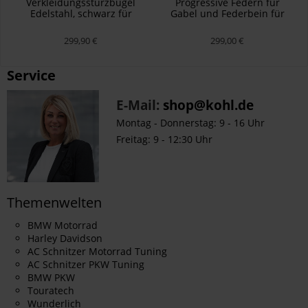
Verkleidungssturzbügel
Progressive Federn für
Edelstahl, schwarz für
Gabel und Federbein für
Yamaha Tenere 700
Yamaha 700 Ténéré (2025-),
Austauschfedern
299,90 €
299,00 €
Service
E-Mail:
shop@kohl.de
Montag - Donnerstag: 9 - 16 Uhr
Freitag: 9 - 12:30 Uhr
Themenwelten
BMW Motorrad
Harley Davidson
AC Schnitzer Motorrad Tuning
AC Schnitzer PKW Tuning
BMW PKW
Touratech
Wunderlich