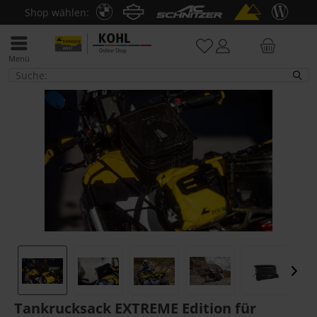
Shop wählen:
Menü
Tankrucksäcke
Tankrucksack EXTREME Edition für