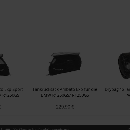
o Exp Sport
Tankrucksack Ambato Exp für die
Drybag 12, a
/ R1250GS
BMW R1250GS/ R1250GS
W
0GS (LC)/
Adventure/ R1200GS (LC)/
€
229,90 €
ture (L
R1200GS Adventure (LC)
2% Skonto bei Banküberweisung