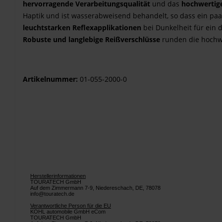
hervorragende Verarbeitungsqualität
und das
hochwertig
Haptik und ist wasserabweisend behandelt, so dass ein paa
leuchtstarken Reflexapplikationen
bei Dunkelheit für ein d
Robuste und langlebige Reißverschlüsse
runden die hochwe
Artikelnummer:
01-055-2000-0
Herstellerinformationen
TOURATECH GmbH
Auf dem Zimmermann 7-9, Niedereschach, DE, 78078
info@touratech.de
Verantwortliche Person für die EU
KOHL automobile GmbH eCom
TOURATECH GmbH