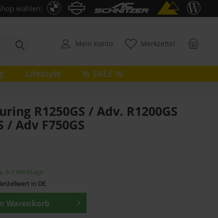
Shop wählen:
Mein Konto
Merkzettel
g
Lifestyle
% SALE %
uring R1250GS / Adv. R1200GS
S / Adv F750GS
ca. 3-7 Werktage
estellwert in DE
en
Warenkorb