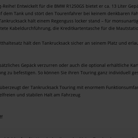
g-Reihe! Entwickelt für die BMW R1250GS bietet er ca. 13 Liter G
u auf dem Tank und stört den Tourenfahrer bei keinem denkbaren F
ankrucksack hält einem Regenguss locker stand – für monsunartige
ete Kabeldurchführung, die Kreditkartentasche für die Mautstation
tthaltesatz hält den Tankrucksack sicher an seinem Platz und erl
usätzliches Gepäck verzurren oder auch die optional erhältliche Ka
g zu befestigen. So können Sie ihren Touring ganz individuell ges
, überzeugt der Tankrucksack Touring mit enormem Funktionsumfan
elfreien und stabilen Halt am Fahrzeug
ff