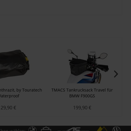
nthrazit, by Touratech
TMACS Tankrucksack Travel für
Tank
aterproof
BMW F900GS
29,90 €
199,90 €
Shop wählen: