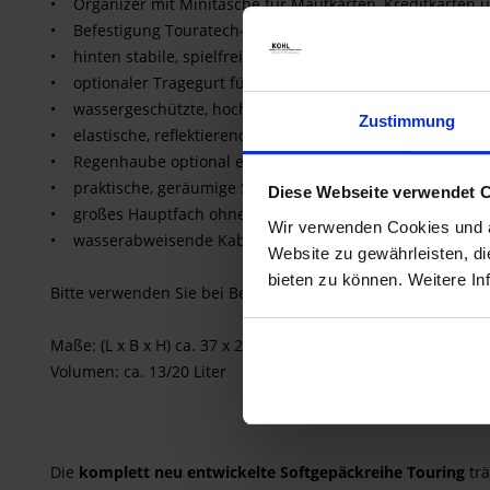
• Organizer mit Minitasche für Mautkarten, Kreditkarten u
• Befestigung Touratech-typisch mit einfach zu bedienend
• hinten stabile, spielfreie Befestigung mit großflächigem 
• optionaler Tragegurt für die Verwendung als Umhänget
• wassergeschützte, hochwertige Reißverschlüsse
Zustimmung
• elastische, reflektierende Gummizüge mit Schnellversch
• Regenhaube optional erhältlich
• praktische, geräumige Seitentaschen
Diese Webseite verwendet 
• großes Hauptfach ohne Unterteilungen für maximales Pl
Wir verwenden Cookies und äh
• wasserabweisende Kabeldurchführung für Stromversor
Website zu gewährleisten, d
bieten zu können. Weitere In
Bitte verwenden Sie bei Bedarf eine Lackschutzfolie!
Maße: (L x B x H) ca. 37 x 27 x 22/32 cm;
Volumen: ca. 13/20 Liter
Die
komplett neu entwickelte Softgepäckreihe Touring
trä