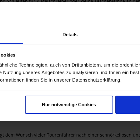
nd Schlaufen für Kugelschreiber oder kleine Taschenlampe an der
en Click-Verschlüssen und Klett
Klettverschluss
asche
Details
luss zur einfachen Befestigung von Handschuhen oder Regenjacke
Cookies
atzangebot und individuelles Beladen
nliche Technologien, auch von Drittanbietern, um die ordentlic
gung des Innenraumes
ie Nutzung unseres Angebotes zu analysieren und Ihnen ein best
formationen finden Sie in unserer Datenschutzerklärung.
Nur notwendige Cookies
gt dem Wunsch vieler Tourenfahrer nach einer schnörkellosen un