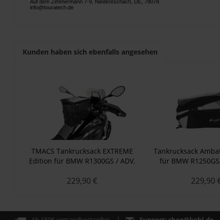
Auf dem Zimmermann 7-9, Niedereschach, DE, 78078
info@touratech.de
Kunden haben sich ebenfalls angesehen
TMACS Tankrucksack EXTREME
Tankrucksack Ambat
Edition für BMW R1300GS / ADV,
für BMW R1250GS
R1250GS / ADV
Adventure/ R120
229,90 €
229,90 
R1200GS Adven
Ab 150€ versandkostenfrei
Support:
shop@kohl.de