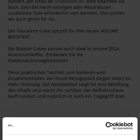
handelt, per Email an
shop@kohl.de
. Bitte beachten Sie
auch, dass bei Nachrüstungen oder Reparaturen
zusätzliche Teile erforderlich sein könnten. Dies prüfen
wir auch gerne für Sie.
Der Touratech Cube speziell für Ihre neuen VOLUME
BOOSTER!
Die Booster Cubes passen auch ideal in unsere ZEGA
Aluminiumkoffer. Entdecken Sie die
Kombinationsmöglichkeiten!
Diese praktischen Taschen zum Sortieren und
Zusammenhalten von Ihrem Reisegepäck sorgen sofort für
mehr Ordnung. Das Netzoberteil sorgt für eine Belüftung
des Inhalts und macht ihn sichtbar, der Reißverschluss
läuft rundum und natürlich ist auch ein Tragegriff dran.
Größe: 42 x 25 x 9 cm
Lieferumfang: 1 x Touratech Booster Cube
Artikelnummer:
01-050-0838-0