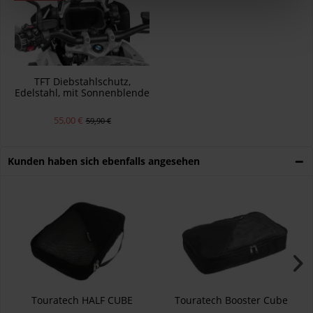
TFT Diebstahlschutz,
Edelstahl, mit Sonnenblende
für BMW R1250GS/ R1250GS
Adventure/ R1200GS (LC) (2
55,00 €
59,90 €
Kunden haben sich ebenfalls angesehen
Touratech HALF CUBE
Touratech Booster Cube