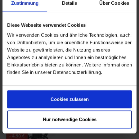
Zustimmung
Details
Über Cookies
Diese Webseite verwendet Cookies
Wir verwenden Cookies und ähnliche Technologien, auch
von Drittanbietern, um die ordentliche Funktionsweise der
Herstellerinformationen
TOURATECH GmbH
Website zu gewährleisten, die Nutzung unseres
Auf dem Zimmermann 7-9, Niedereschach, DE, 78078
info@touratech.de
Angebotes zu analysieren und Ihnen ein bestmögliches
Verantwortliche Person für die EU
Einkaufserlebnis bieten zu können. Weitere Informationen
KOHL automobile GmbH eCom
TOURATECH GmbH
finden Sie in unserer Datenschutzerklärung.
Auf dem Zimmermann 7-9, Niedereschach, DE, 78078
info@touratech.de
Eigenschaften
Cookies zulassen
Eigenschaften aufklappen
Kunden kauften auch
Nur notwendige Cookies
- 4,90 €