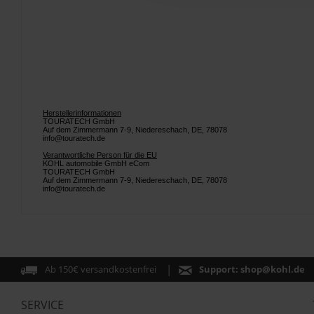
Herstellerinformationen
TOURATECH GmbH
Auf dem Zimmermann 7-9, Niedereschach, DE, 78078
info@touratech.de
Verantwortliche Person für die EU
KOHL automobile GmbH eCom
TOURATECH GmbH
Auf dem Zimmermann 7-9, Niedereschach, DE, 78078
info@touratech.de
Ab 150€ versandkostenfrei
Support:
shop@kohl.de
SERVICE