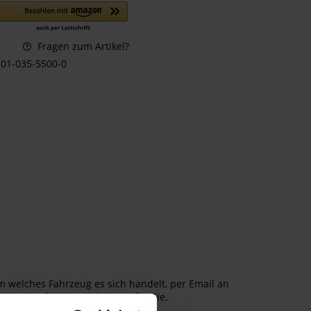
Fragen zum Artikel?
01-035-5500-0
m welches Fahrzeug es sich handelt, per Email an
 Dies prüfen wir auch gerne für Sie.