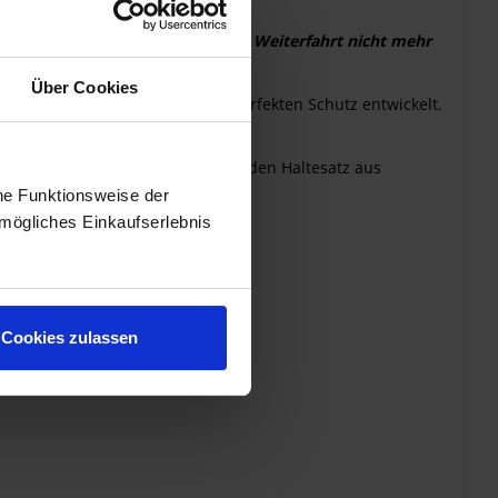
o schwer beschädigt dass an eine Weiterfahrt nicht mehr
Über Cookies
zu vermeiden haben wir einen perfekten Schutz entwickelt.
em Kunststoff hergestellt.
r Unterseite vorn frei gelassen.
folgt mit einem einfach anzubauenden Haltesatz aus
he Funktionsweise der
mögliches Einkaufserlebnis
Cookies zulassen