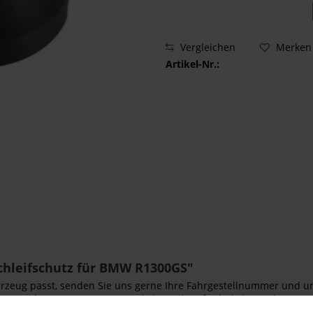
Vergleichen
Merken
Artikel-Nr.:
chleifschutz für BMW R1300GS"
Fahrzeug passt, senden Sie uns gerne Ihre Fahrgestellnummer und u
ngen oder Reparaturen zusätzliche Teile erforderlich sein könnten.