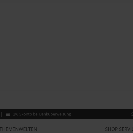
2% Skonto bei Banküberweisung
THEMENWELTEN
SHOP SERVI