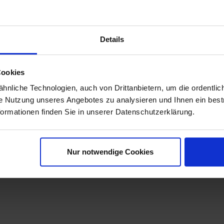
s der Straße leider sehr in Mitleidenschaft gezogen und häufig s
Details
chädigungen beim Aufsetzen auf Geröll oder sonstige Hindernisse 
zende Hand und wird aus extrem schlagfestem, glasfaserverstärkt
-Zufuhr Rücksicht genommen und die entsprechende Öffnung an de
Cookies
uch eine unverwechselbare, individuelle Optik! Die Befestigung er
nliche Technologien, auch von Drittanbietern, um die ordentlic
ie Nutzung unseres Angebotes zu analysieren und Ihnen ein best
01-045-5505-0 verwendet werden.
formationen finden Sie in unserer Datenschutzerklärung.
Nur notwendige Cookies