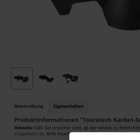
Beschreibung
Eigenschaften
Produktinformationen "Touratech Kardan-S
Hinweis:
Falls Sie unsicher sind, ob der Artikel zu Ihrem 
shop@kohl.de
. Bitte beachten Sie auch, dass bei Nachrüstu