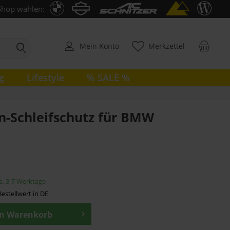
Shop wählen:
Mein Konto
Merkzettel
g
Lifestyle
% SALE %
n-Schleifschutz für BMW
ca. 3-7 Werktage
estellwert in DE
en
Warenkorb