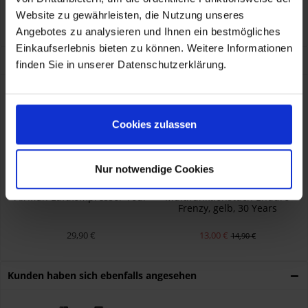
Eigenschaften
Website zu gewährleisten, die Nutzung unseres
Angebotes zu analysieren und Ihnen ein bestmögliches
Eigenschaften aufklappen
Einkaufserlebnis bieten zu können. Weitere Informationen
Kunden kauften auch
finden Sie in unserer Datenschutzerklärung.
- 1,90 €
Cookies zulassen
Nur notwendige Cookies
AirMan Luftkompressor Tour
Multifunktionstuch Enduro
Frenzy, gelb, 30 Years
29,90 €
13,00 €
14,90 €
Kunden haben sich ebenfalls angesehen