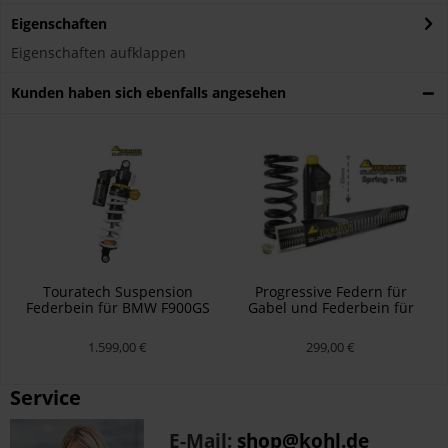
Eigenschaften
Eigenschaften aufklappen
Kunden haben sich ebenfalls angesehen
Touratech Suspension
Progressive Federn für
Federbein für BMW F900GS
Gabel und Federbein für
Typ Extreme
BMW F900GS mit Enduro-
Paket Pro
1.599,00 €
299,00 €
Service
E-Mail:
shop@kohl.de