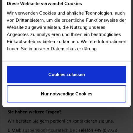
exponentiell zu, was zu einem irreparablen Versagen des
Diese Webseite verwendet Cookies
gesamten Bauteils führen kann. Um dies zu vermeiden hat
Wir verwenden Cookies und ähnliche Technologien, auch
der Extreme2 Dämpfer ein neues Reservoir Design mit
von Drittanbietern, um die ordentliche Funktionsweise der
mehr Ölvolumen und besserer Wärmeabfuhr. So können
Website zu gewährleisten, die Nutzung unseres
wir selbst kleinste Performance Rückgänge kategorisch
Angebotes zu analysieren und Ihnen ein bestmögliches
ausschließen.
Einkaufserlebnis bieten zu können. Weitere Informationen
Abgerundet wird der neue Dämpfer mit einem erweiterten
finden Sie in unserer Datenschutzerklärung.
Druckstufeneinstellbereich im Low und Highspeed von 30
Klicks. Damit kann die Dämpfung an alle Bedürfnisse noch
präziser eingestellt werden. Zusätzlich verfügt das
Cookies zulassen
Extreme2 Federbein über alle Features des Extreme1
Federbeins.
Nur notwendige Cookies
Sie haben weitere Fragen?
Wir beraten Sie gern persönlich kontaktieren sie uns.
E-Mail:
suspension@touratech.de
; Telefon +49 (0)7728-