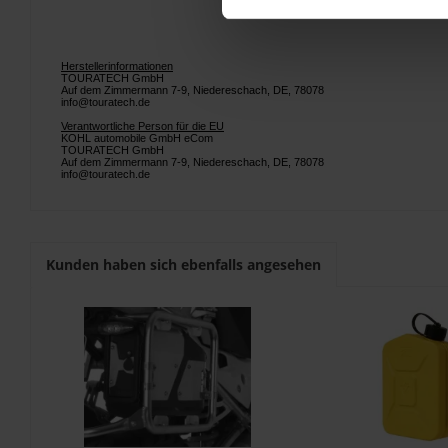
Herstellerinformationen
TOURATECH GmbH
Auf dem Zimmermann 7-9, Niedereschach, DE, 78078
info@touratech.de
Verantwortliche Person für die EU
KOHL automobile GmbH eCom
TOURATECH GmbH
Auf dem Zimmermann 7-9, Niedereschach, DE, 78078
info@touratech.de
Kunden haben sich ebenfalls angesehen