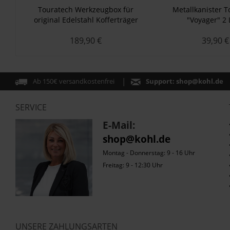
Touratech Werkzeugbox für
Metallkanister T
original Edelstahl Kofferträger
"Voyager" 2 
BMW R1200GS/R1200GS
189,90 €
39,90 €
Adventure
Ab 150€ versandkostenfrei
Support:
shop@kohl.de
SERVICE
E-Mail:
shop@kohl.de
Montag - Donnerstag: 9 - 16 Uhr
Freitag: 9 - 12:30 Uhr
UNSERE ZAHLUNGSARTEN