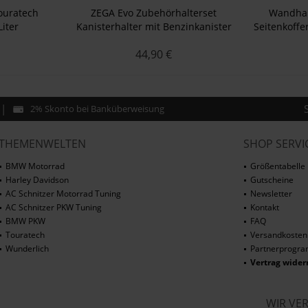
ouratech
ZEGA Evo Zubehörhalterset
Wandhalt
Liter
Kanisterhalter mit Benzinkanister
Seitenkoff
Touratech 3 Liter
Softsyst
44,90 €
2% Skonto bei Banküberweisung
THEMENWELTEN
SHOP SERVI
BMW Motorrad
Größentabelle
Harley Davidson
Gutscheine
AC Schnitzer Motorrad Tuning
Newsletter
AC Schnitzer PKW Tuning
Kontakt
BMW PKW
FAQ
Touratech
Versandkosten
Wunderlich
Partnerprogr
Vertrag wider
WIR VE