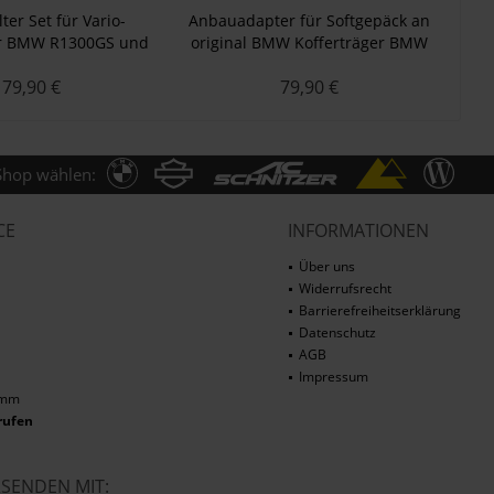
er Set für Vario-
Anbauadapter für Softgepäck an
K
er BMW R1300GS und
original BMW Kofferträger BMW
em "Plug & Travel"
R1250GS/A, R1200GS/A (LC),
79,90 €
79,90 €
F900GS/A, F8
Shop wählen:
CE
INFORMATIONEN
Über uns
Widerrufsrecht
Barrierefreiheitserklärung
Datenschutz
AGB
Impressum
amm
rufen
RSENDEN MIT: