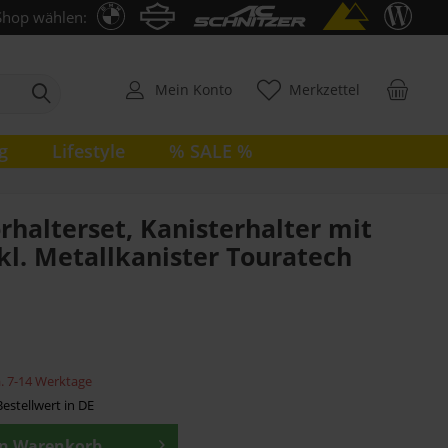
Shop wählen:
Mein Konto
Merkzettel
g
Lifestyle
% SALE %
halterset, Kanisterhalter mit
l. Metallkanister Touratech
ca. 7-14 Werktage
estellwert in DE
en
Warenkorb