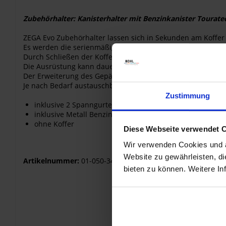
Zubehörhalter: Kanisterhalter mit Benzinkanister Tourate
ZEGA Evo Zubehörhalter lassen sich in Sekunden am Koffer 
Es werden die serienmäßigen Aufnahmepunkte des ZEGA Evo
Durch Schließen der Kofferverriegelung wird der Zubehörha
Die Ausrüstung kann dauerhaft am Halter verbleiben. Alle
Der Erweiterung des Gepäckraums steht mit den Touratech
Je nach Bedarf austauschbar, haben Sie immer die richtige
Zustimmung
inklusive 2 Spanngurten
inklusive Metall Benzinkanister "Voyager" 2 Liter (Zapfpi
ohne Koffer
Diese Webseite verwendet 
Wir verwenden Cookies und äh
Website zu gewährleisten, d
Artikelnummer:
01-050-3428-0
bieten zu können. Weitere In