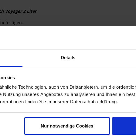
ch Voyager 2 Liter
befestigen.
 Alukoffers genutzt.
lter automatisch gesichert.
 ZEGA Evo Zubehörhalter werden mit Kunststoffelementen zum Riem
 Zubehörhaltern ZEGA Evo nichts mehr im Weg.
 Ausrüstung dabei.
Details
stolen geeignet)
Cookies
nliche Technologien, auch von Drittanbietern, um die ordentlic
ie Nutzung unseres Angebotes zu analysieren und Ihnen ein best
formationen finden Sie in unserer Datenschutzerklärung.
Nur notwendige Cookies