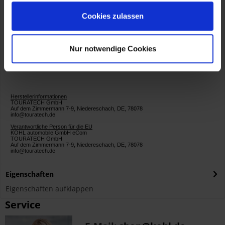
Touring Paket!
Cookies zulassen
Artikelnummer:
01-082-5457-0
F750GS,F850GS
Nur notwendige Cookies
Herstellerinformationen
TOURATECH GmbH
Auf dem Zimmermann 7-9, Niedereschach, DE, 78078
info@touratech.de
Verantwortliche Person für die EU
KOHL automobile GmbH eCom
TOURATECH GmbH
Auf dem Zimmermann 7-9, Niedereschach, DE, 78078
info@touratech.de
Eigenschaften
Eigenschaften aufklappen
Service