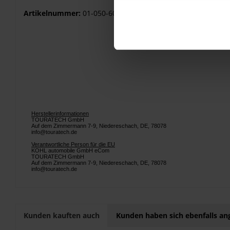
Artikelnummer:
01-050-6085-0
Herstellerinformationen
TOURATECH GmbH
Auf dem Zimmermann 7-9, Niedereschach, DE, 78078
info@touratech.de
Verantwortliche Person für die EU
KOHL automobile GmbH eCom
TOURATECH GmbH
Auf dem Zimmermann 7-9, Niedereschach, DE, 78078
info@touratech.de
Kunden kauften auch
Kunden haben sich ebenfalls a