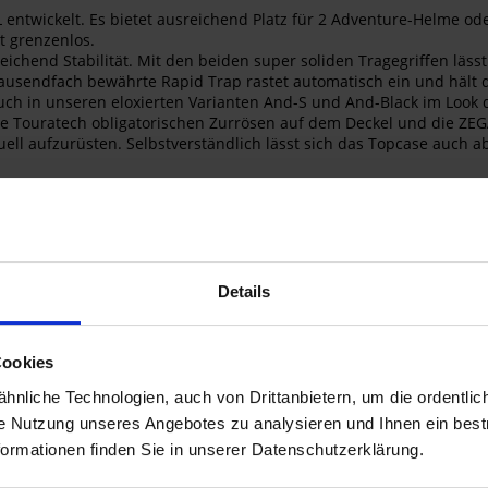
entwickelt. Es bietet ausreichend Platz für 2 Adventure-Helme od
t grenzenlos.
eichend Stabilität. Mit den beiden super soliden Tragegriffen läss
ausendfach bewährte Rapid Trap rastet automatisch ein und hält d
uch in unseren eloxierten Varianten And-S und And-Black im Look d
 Touratech obligatorischen Zurrösen auf dem Deckel und die ZEG
uell aufzurüsten. Selbstverständlich lässt sich das Topcase auch a
 zu öffnen - mit dem Rapid-Trap-Adapter kein Problem mehr!
schnell und unkompliziert den ganzen Koffer abnehmen, ohne ihn
ngen, anklicken, fertig!
en Sie eine fahrzeugspezifische Gepäckbrücke ZEGA Topcase:
Details
 (LC): 01-045-5457-0
Cookies
 ZEGA TopCase Bag 38 (01-050-0849-0).
nliche Technologien, auch von Drittanbietern, um die ordentlic
von 2 Innentaschen.
ie Nutzung unseres Angebotes zu analysieren und Ihnen ein best
formationen finden Sie in unserer Datenschutzerklärung.