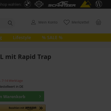
Shop wählen:
Mein Konto
Merkzettel
g
Lifestyle
% SALE %
L mit Rapid Trap
ca. 7-14 Werktage
estellwert in DE
en
Warenkorb