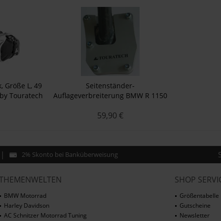
, Größe L, 49
Seitenständer-
, by Touratech
Auflageverbreiterung BMW R 1150
of
GS
59,90 €
2% Skonto bei Banküberweisung
THEMENWELTEN
SHOP SERVI
BMW Motorrad
Größentabelle
Harley Davidson
Gutscheine
AC Schnitzer Motorrad Tuning
Newsletter