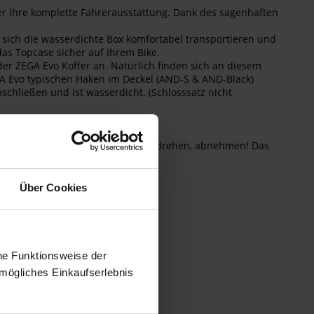
er Ihre komplette Fahrerausstattung. Dank des sagenhaften
t sich die wasserdichte Box komfortabel transportieren und
as Topcase sicher auf Ihrem Bike.
er ZEGA Evo Koffer an. Natürlich finden sich an diesem
A Evo typischen Haken im Deckel (AND-S & AND-Black)
bschließen und ist wasserdicht. (Schlosssatz nicht
 öffnen zu müssen. Aufschließen, drehen, abnehmen! Das
Über Cookies
he Funktionsweise der
mögliches Einkaufserlebnis