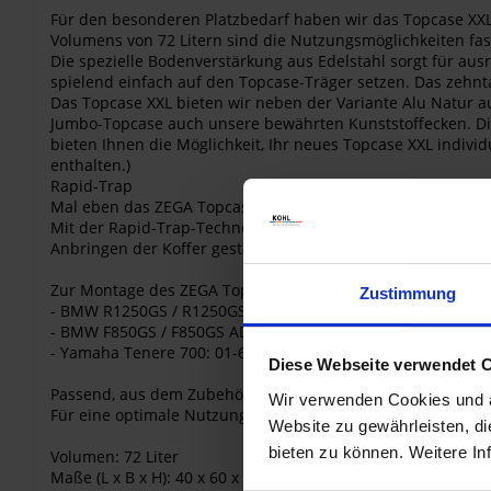
Für den besonderen Platzbedarf haben wir das Topcase XXL 
Volumens von 72 Litern sind die Nutzungsmöglichkeiten fas
Die spezielle Bodenverstärkung aus Edelstahl sorgt für ausr
spielend einfach auf den Topcase-Träger setzen. Das zehnt
Das Topcase XXL bieten wir neben der Variante Alu Natur a
Jumbo-Topcase auch unsere bewährten Kunststoffecken. Die
bieten Ihnen die Möglichkeit, Ihr neues Topcase XXL individ
enthalten.)
Rapid-Trap
Mal eben das ZEGA Topcase XXL abnehmen, ohne den Deckel
Mit der Rapid-Trap-Technologie von Touratech können Sie 
Anbringen der Koffer gestaltet sich noch freundlicher: Einhä
Zur Montage des ZEGA Topcase XXL mit Rapid-Trap benötig
Zustimmung
- BMW R1250GS / R1250GS ADV / R1200GS (LC) / R1200GS ADV
- BMW F850GS / F850GS ADV / F750GS: 01-082-5670-0
- Yamaha Tenere 700: 01-632-5455-0 / 01-632-5456-0
Diese Webseite verwendet 
Passend, aus dem Zubehörprogramm von Touratech, ist die
Wir verwenden Cookies und äh
Für eine optimale Nutzung empfehlen wir die Verwendung 
Website zu gewährleisten, d
bieten zu können. Weitere In
Volumen: 72 Liter
Maße (L x B x H): 40 x 60 x 32 cm