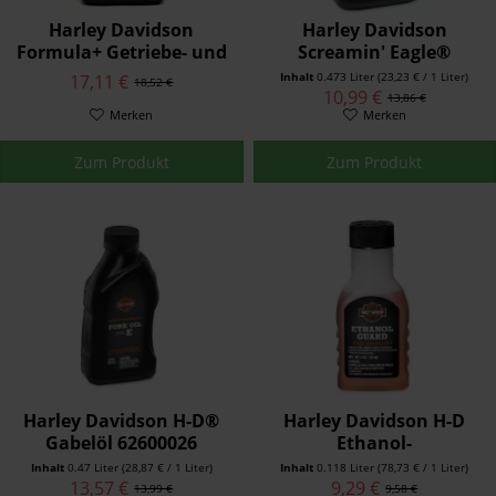
Harley Davidson
Harley Davidson
Formula+ Getriebe- und
Screamin' Eagle®
Primärkettenkasten-
Performance Gabelöl
Inhalt
0.473 Liter
(23,23 € / 1 Liter)
17,11 €
18,52 €
Schmiermittel - Liter -
62600027
10,99 €
13,86 €
Europa. 62600019
Merken
Merken
Zum Produkt
Zum Produkt
Harley Davidson H-D®
Harley Davidson H-D
Gabelöl 62600026
Ethanol-
Kraftstoffstabilisator
Inhalt
0.47 Liter
(28,87 € / 1 Liter)
Inhalt
0.118 Liter
(78,73 € / 1 Liter)
91600001
13,57 €
9,29 €
13,99 €
9,58 €