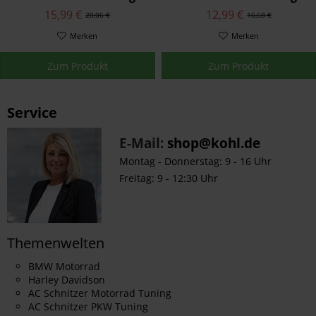
und Dichtmittel – blau
und Dichtmittel – rot
15,99 €
12,99 €
20,06 €
16,68 €
Merken
Merken
Zum Produkt
Zum Produkt
Service
E-Mail:
shop@kohl.de
Montag - Donnerstag: 9 - 16 Uhr
Freitag: 9 - 12:30 Uhr
Themenwelten
BMW Motorrad
Harley Davidson
AC Schnitzer Motorrad Tuning
AC Schnitzer PKW Tuning