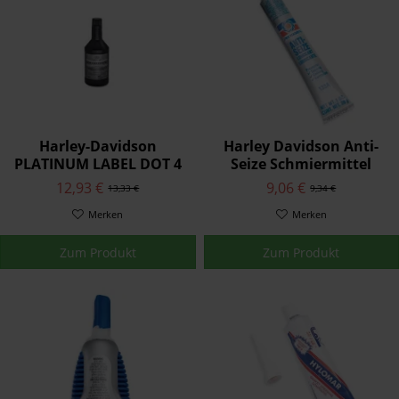
Harley-Davidson
Harley Davidson Anti-
PLATINUM LABEL DOT 4
Seize Schmiermittel
BREMSFLÜSSIGKEIT - EU
12,93 €
9,06 €
13,33 €
9,34 €
41800773
Merken
Merken
Zum Produkt
Zum Produkt