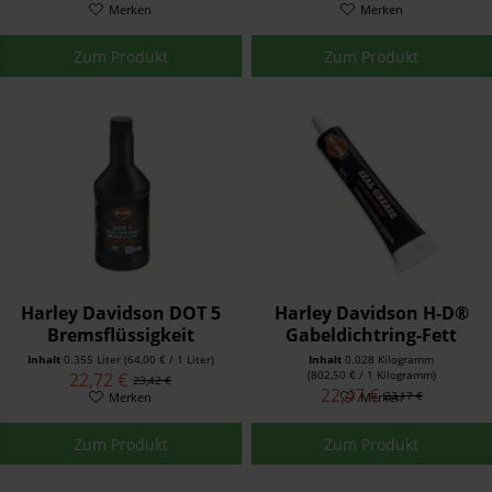
Merken
Merken
Zum Produkt
Zum Produkt
Harley Davidson DOT 5
Harley Davidson H-D®
Bremsflüssigkeit
Gabeldichtring-Fett
41800220
11300005
Inhalt
0.355 Liter
(64,00 € / 1 Liter)
Inhalt
0.028 Kilogramm
(802,50 € / 1 Kilogramm)
22,72 €
23,42 €
22,47 €
23,17 €
Merken
Merken
Zum Produkt
Zum Produkt