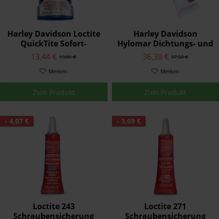
Harley Davidson Loctite
Harley Davidson
QuickTite Sofort-
Hylomar Dichtungs- und
Klebegel
Gewindekleber
13,44 €
36,38 €
13,86 €
37,50 €
Merken
Merken
Zum Produkt
Zum Produkt
- 4,07 €
- 3,69 €
Loctite 243
Loctite 271
Schraubensicherung
Schraubensicherung