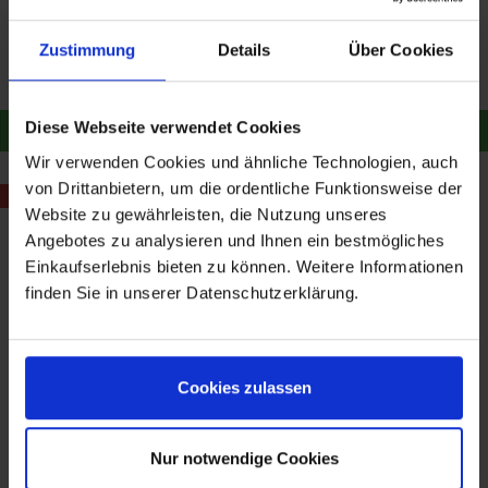
Harley Davidson H-D BIG
Harley Davidson H-D
PISTON GABELÖL 99885-
Spezialschmiermittel
10
99857-97A
Inhalt
0.473 Liter
(95,18 € / 1 Liter)
Inhalt
0.409 Kilogramm
Zustimmung
Details
Über Cookies
(54,94 € / 1 Kilogramm)
45,02 €
46,41 €
22,47 €
23,17 €
Merken
Merken
Diese Webseite verwendet Cookies
Zum Produkt
Zum Produkt
Wir verwenden Cookies und ähnliche Technologien, auch
von Drittanbietern, um die ordentliche Funktionsweise der
- 1,86 €
Website zu gewährleisten, die Nutzung unseres
Angebotes zu analysieren und Ihnen ein bestmögliches
Einkaufserlebnis bieten zu können. Weitere Informationen
finden Sie in unserer Datenschutzerklärung.
Harley Davidson H-D®
Dichtring Derby Cover
Cookies zulassen
Gabelöl 62600025
für Sporster ab 2004
25463-94A
Inhalt
0.473 Liter
(25,37 € / 1 Liter)
2,82 €
12,00 €
13,86 €
Nur notwendige Cookies
Merken
Merken