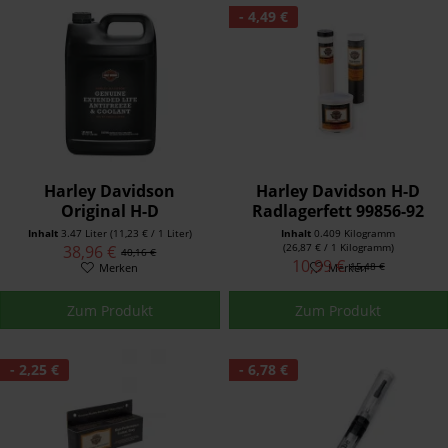
- 4,49 €
Harley Davidson
Harley Davidson H-D
Original H-D
Radlagerfett 99856-92
Frostschutz- und
Inhalt
3.47 Liter
(11,23 € / 1 Liter)
Inhalt
0.409 Kilogramm
Kühlmittel für längere
(26,87 € / 1 Kilogramm)
38,96 €
40,16 €
10,99 €
15,48 €
Lebensdauer 99822-02A
Merken
Merken
Zum Produkt
Zum Produkt
- 2,25 €
- 6,78 €