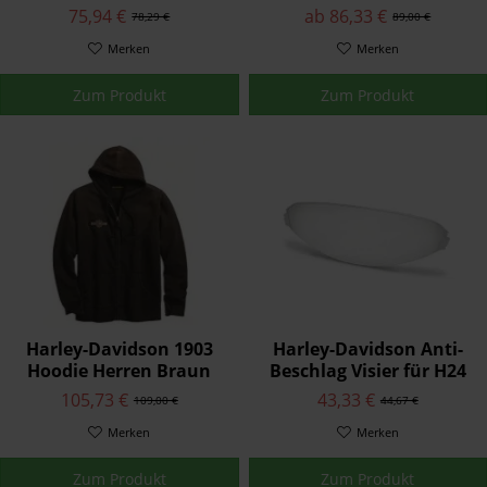
Pullover Schwarz 96233-
Longsleeve Herren
75,94 €
ab 86,33 €
78,29 €
89,00 €
21VW
96177-18VM
Merken
Merken
Zum Produkt
Zum Produkt
Harley-Davidson 1903
Harley-Davidson Anti-
Hoodie Herren Braun
Beschlag Visier für H24
96256-18VM
Helmschale von HJC
105,73 €
43,33 €
109,00 €
44,67 €
98222-18VR
Merken
Merken
Zum Produkt
Zum Produkt