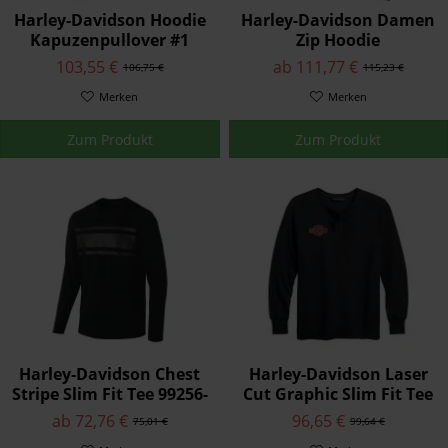
Harley-Davidson Hoodie
Harley-Davidson Damen
Kapuzenpullover #1
Zip Hoodie
Checkered Schwarz
Kaupzenpullover #1
103,55 €
ab 111,77 €
106,75 €
115,23 €
Skull Schwarz
Merken
Merken
Zum Produkt
Zum Produkt
Harley-Davidson Chest
Harley-Davidson Laser
Stripe Slim Fit Tee 99256-
Cut Graphic Slim Fit Tee
19VM
99202-19VM
ab 72,76 €
96,65 €
75,01 €
99,64 €