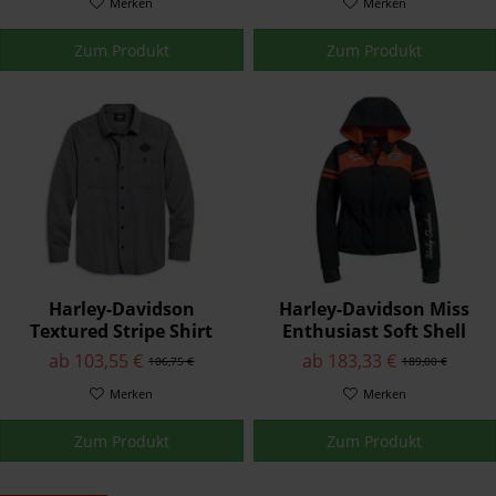
Merken
Merken
Zum Produkt
Zum Produkt
Harley-Davidson
Harley-Davidson Miss
Textured Stripe Shirt
Enthusiast Soft Shell
96118-20VM
Jacke 98408-19VW
ab 103,55 €
ab 183,33 €
106,75 €
189,00 €
Merken
Merken
Zum Produkt
Zum Produkt