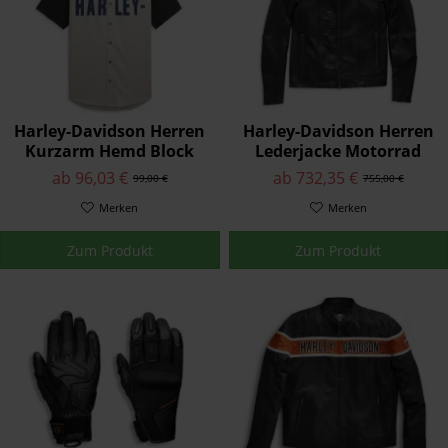
Harley-Davidson Herren
Harley-Davidson Herren
Kurzarm Hemd Block
Lederjacke Motorrad
Letter Colorblock 96332-
Auroral II 3 in 1 Schwarz
ab 96,03 €
ab 732,35 €
99,00 €
755,00 €
21VM
98003-21EM
Merken
Merken
Zum Produkt
Zum Produkt