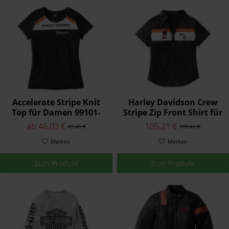
Accelerate Stripe Knit
Harley Davidson Crew
Top für Damen 99101-
Stripe Zip Front Shirt für
22VW
Damen 99114-22VW
ab 46,03 €
105,21 €
47,45 €
108,46 €
Merken
Merken
Zum Produkt
Zum Produkt