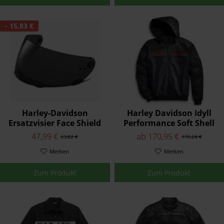
- 15,83 €
Harley-Davidson
Harley Davidson Idyll
Ersatzvisier Face Shield
Performance Soft Shell
Getönt für Fulton Helme
Jacke 98163-21VM
47,99 €
ab 170,95 €
63,82 €
176,24 €
98357-15VR
Genuine
Merken
Merken
Zum Produkt
Zum Produkt