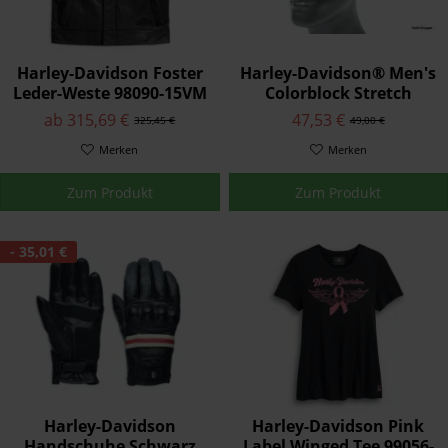
Harley-Davidson Foster
Harley-Davidson® Men's
Leder-Weste 98090-15VM
Colorblock Stretch
Baseball Kappe, 99469-
ab 315,69 €
47,53 €
325,45 €
49,00 €
19VM
Merken
Merken
Zum Produkt
Zum Produkt
- 35,01 €
Harley-Davidson
Harley-Davidson Pink
Handschuhe Schwarz
Label Winged Tee 99056-