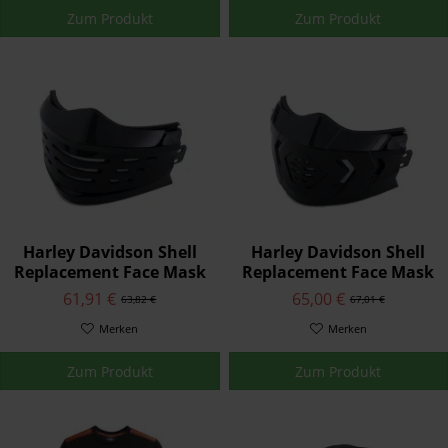
Zum Produkt
Zum Produkt
Harley Davidson Shell
Harley Davidson Shell
Replacement Face Mask
Replacement Face Mask
Schwarz glänzend
Schwarz glänzend
61,91 €
65,00 €
63,82 €
67,01 €
98197-20VR
98199-20VR
Merken
Merken
Zum Produkt
Zum Produkt