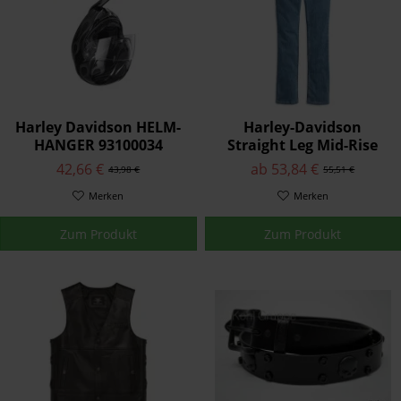
Harley Davidson HELM-
Harley-Davidson
HANGER 93100034
Straight Leg Mid-Rise
Damen Jeans Blau
42,66 €
ab 53,84 €
43,98 €
55,51 €
99244-19VW
Merken
Merken
Zum Produkt
Zum Produkt