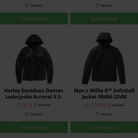
21VM
Merken
Merken
Zum Produkt
Zum Produkt
Harley Davidson Damen
Men's Willie G™ Softshell
Lederjacke Auroral II 3-
Jacket 98404-22VM
in-1 Schwarz
773,74 €
ab 170,95 €
797,67 €
176,24 €
Merken
Merken
Zum Produkt
Zum Produkt