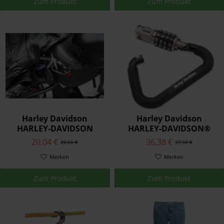
Zum Produkt
Zum Produkt
Harley Davidson
Harley Davidson
HARLEY-DAVIDSON
HARLEY-DAVIDSON®
HELM-/JACKEN-
HELMSCHLOSS 1
20,04 €
36,38 €
20,66 €
37,50 €
SICHERHEITSKABEL 2
52200003
52200004
Merken
Merken
Zum Produkt
Zum Produkt