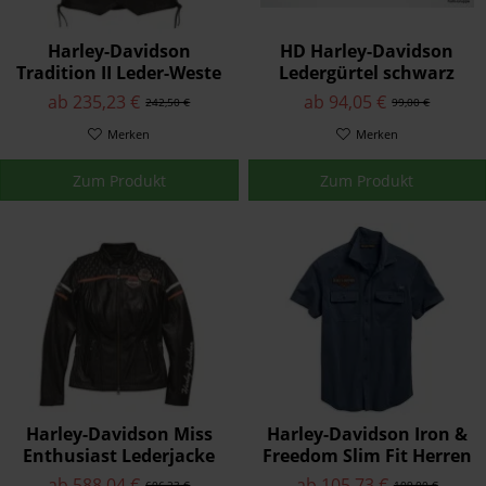
Harley-Davidson
HD Harley-Davidson
Tradition II Leder-Weste
Ledergürtel schwarz
98024-18VM
"Doom Roller" 32-44
ab 235,23 €
ab 94,05 €
242,50 €
99,00 €
HDMBT11125BLK
Merken
Merken
Zum Produkt
Zum Produkt
Harley-Davidson Miss
Harley-Davidson Iron &
Enthusiast Lederjacke
Freedom Slim Fit Herren
Damen 98030-18EW
Hemd 96001-19VM
ab 588,04 €
ab 105,73 €
606,23 €
109,00 €