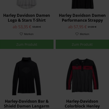
Harley Davidson Damen
Harley Davidson Damen
Logo & Stars T-Shirt
Performance Strappy
Weiß 96230-20VW
Tank Schwarz 96231-
ab 53,35 €
ab 57,95 €
55,00 €
61,00 €
20VW
Merken
Merken
Zum Produkt
Zum Produkt
Harley-Davidson Bar &
Harley-Davidson
Shield Damen Langarm
Colorblock Henley