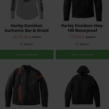
Harley Davidson
Harley Davidson Hwy-
Authentic Bar & Shield
100 Waterproof
Rib-Knit Top Damen
Lederjacke für Damen
ab 75,94 €
779,94 €
78,29 €
804,06 €
99113-22VW
Merken
Merken
Zum Produkt
Zum Produkt