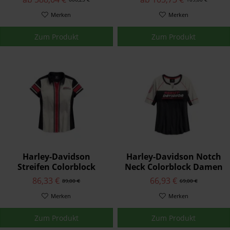
Merken
Merken
Zum Produkt
Zum Produkt
Harley-Davidson
Harley-Davidson Notch
Streifen Colorblock
Neck Colorblock Damen
Hemden Damen Weiß
T-Shirt Schwarz 96204-
86,33 €
66,93 €
89,00 €
69,00 €
96203-18VW
18VW
Merken
Merken
Zum Produkt
Zum Produkt