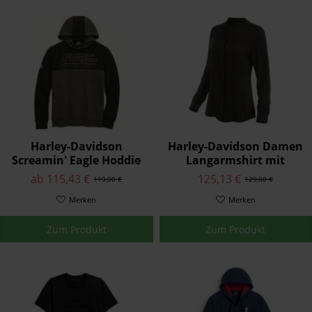
Harley-Davidson
Harley-Davidson Damen
Screamin' Eagle Hoddie
Langarmshirt mit
Herren Grau/Schwarz
Strasssteinen Schwarz
ab 115,43 €
125,13 €
119,00 €
129,00 €
96273-18VM
96366-19VW
Merken
Merken
Zum Produkt
Zum Produkt