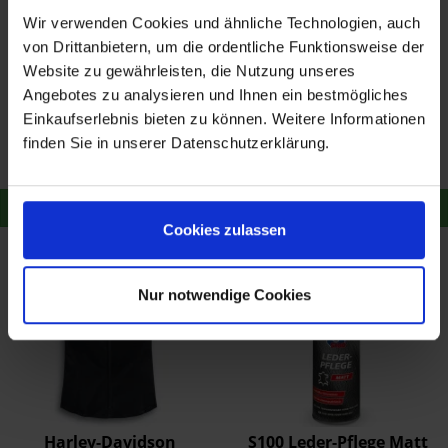
Wir verwenden Cookies und ähnliche Technologien, auch
von Drittanbietern, um die ordentliche Funktionsweise der
Website zu gewährleisten, die Nutzung unseres
Harley-Davidson
Harley-Davidson Chain
Angebotes zu analysieren und Ihnen ein bestmögliches
Metallic Embroidered
Stitched Tee 99232-19VW
Einkaufserlebnis bieten zu können. Weitere Informationen
Tee 99279-19VW
ab 65,75 €
ab 55,23 €
67,78 €
56,94 €
finden Sie in unserer Datenschutzerklärung.
Merken
Merken
Zum Produkt
Zum Produkt
Cookies zulassen
Nur notwendige Cookies
Harley-Davidson
S100 Leder-Pflege Matt