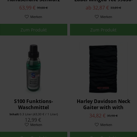
„Reaver“ 98178-18EM
20VW
63,99 €
ab 32,87 €
99,00 €
33,89 €
Merken
Merken
Zum Produkt
Zum Produkt
S100 Funktions-
Harley Davidson Neck
Waschmittel
Gaiter with with
Motorradbekleidung
CoolCore™ Technology
Inhalt
0.3 Liter
(43,30 € / 1 Liter)
34,82 €
35,90 €
300ml
Schwarz 98191-18V
12,99 €
Merken
Merken