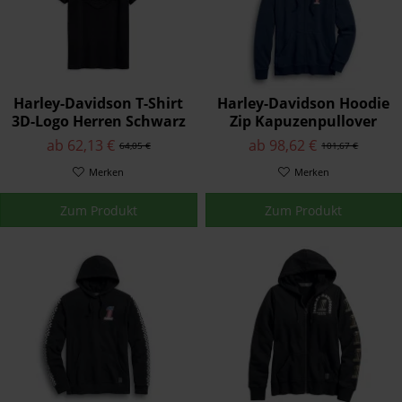
Harley-Davidson T-Shirt
Harley-Davidson Hoodie
3D-Logo Herren Schwarz
Zip Kapuzenpullover
96611-19VM
Freedom Blau
ab 62,13 €
ab 98,62 €
64,05 €
101,67 €
Merken
Merken
Zum Produkt
Zum Produkt