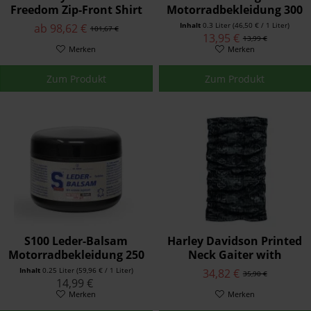
Freedom Zip-Front Shirt
Motorradbekleidung 300
99037-20VW
ml
Inhalt
0.3 Liter
(46,50 € / 1 Liter)
ab 98,62 €
101,67 €
13,95 €
13,99 €
Merken
Merken
Zum Produkt
Zum Produkt
S100 Leder-Balsam
Harley Davidson Printed
Motorradbekleidung 250
Neck Gaiter with
ml
CoolCore™ Technology
Inhalt
0.25 Liter
(59,96 € / 1 Liter)
34,82 €
35,90 €
Schwarz 98190-18V
14,99 €
Merken
Merken