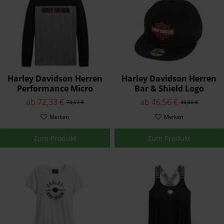
Harley Davidson Herren
Harley Davidson Herren
Performance Micro
Bar & Shield Logo
Mesh Colorblock
59FIFTY® Baseball Cap
ab 72,33 €
ab 46,56 €
74,57 €
48,00 €
Pullover 99086-20VM
99515-12VM
Merken
Merken
Zum Produkt
Zum Produkt