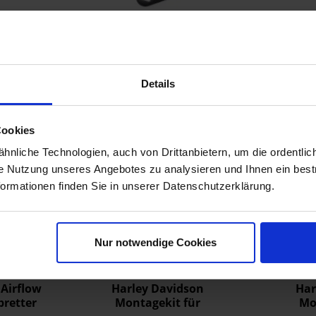
2018
2019
dson
Harley Davidson
Har
2020
thalter
Soziustrittbretthalter
Minit
A
50454-09
2021
81,61 €
13
49 €
84,13 €
Details
erken
Vergleichen
Merken
Ve
t
Zum Produkt
Cookies
nliche Technologien, auch von Drittanbietern, um die ordentlic
Einzelstüc
ie Nutzung unseres Angebotes zu analysieren und Ihnen ein best
formationen finden Sie in unserer Datenschutzerklärung.
Nur notwendige Cookies
 Airflow
Harley Davidson
Har
bretter
Montagekit für
Mo