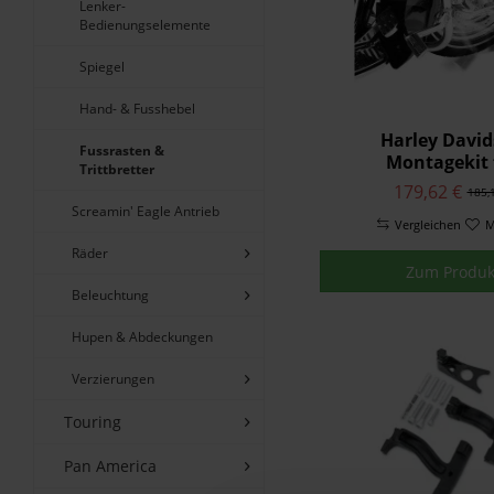
Lenker-
Bedienungselemente
Spiegel
Hand- & Fusshebel
Harley Davi
Fussrasten &
Montagekit 
Trittbretter
einstellbare H
179,62 €
185,
Fußrasten - Abg
Screamin' Eagle Antrieb
Vergleichen
50829-07
M
Räder
Zum Produk
Beleuchtung
Hupen & Abdeckungen
Verzierungen
Touring
Pan America