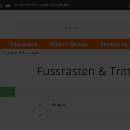
2% Skonto bei Banküberweisung
Teilekatalog
Audio / Garage
Bekleidung
Fussrasten & Trittbretter
Fussrasten & Trit
Baujahr