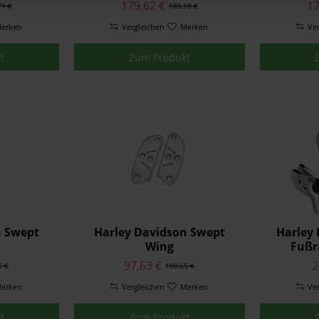
0500437
einstellbare Highway
einst
179,62 €
17
71 €
185,18 €
Fußrasten - Abgewinkelt
Fußrast
erken
Vergleichen
50500168
Merken
Ve
t
Zum Produkt
n Swept
Harley Davidson Swept
Harley
Wing
Fußr
wannen -
Fahrertrittbrettwannen -
dreit
97,63 €
2
5 €
100,65 €
-04
Chrom 50688-04
erken
Vergleichen
Merken
Ve
t
Zum Produkt