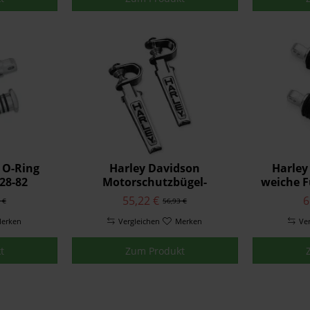
 O-Ring
Harley Davidson
Harley
28-82
Motorschutzbügel-
weiche F
Fußrasten 49102-86T
55,22 €
6
 €
56,93 €
erken
Vergleichen
Merken
Ve
t
Zum Produkt