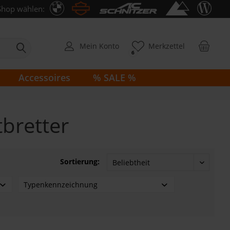
Shop wählen:
Mein Konto
Merkzettel
6
Accessoires
% SALE %
tbretter
Sortierung:
Typenkennzeichnung