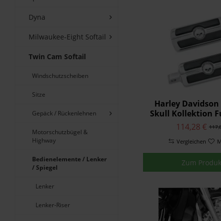
Dyna
Airflow Chrom
Milwaukee-Eight Softail
Airflow Schwarz
Dominion Bronz
Twin Cam Softail
Dominion Schwa
Windschutzscheiben
Empire
Kahuna Chrom
Sitze
Harley Davidson 
Kahuna Schwarz
Skull Kollektion 
Gepäck / Rückenlehnen
Messing
Chrom 50370
114,28 €
117,
Ride Free
Motorschutzbügel &
Highway
Vergleichen
M
Willie G Skull C
Willie G Skull Sc
Bedienelemente / Lenker
Zum Produk
/ Spiegel
Lenker
Lenker-Riser