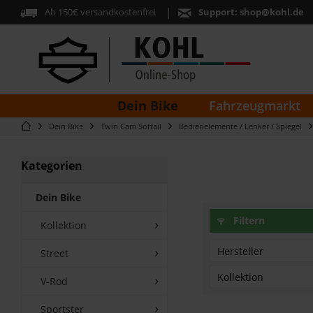
Ab 150€ versandkostenfrei
Support:
shop@kohl.de
Dein Bike
Fahrzeugmarkt
Dein Bike
Twin Cam Softail
Bedienelemente / Lenker / Spiegel
Kategorien
Dein Bike
Filtern
Kollektion
Hersteller
Street
Kollektion
V-Rod
Harley Davidson
Sportster