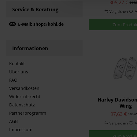
Sozius Chrom 5
305,27 €
314,
Service & Beratung
Vergleichen
M
E-Mail: shop@kohl.de
Zum Produk
Informationen
Kontakt
Über uns
FAQ
Versandkosten
Widerrufsrecht
Harley Davidso
Datenschutz
Wing
Fahrertrittbrett
Partnerprogramm
97,63 €
100,6
Chrom 50683
AGB
Vergleichen
M
Impressum
Zum Produk