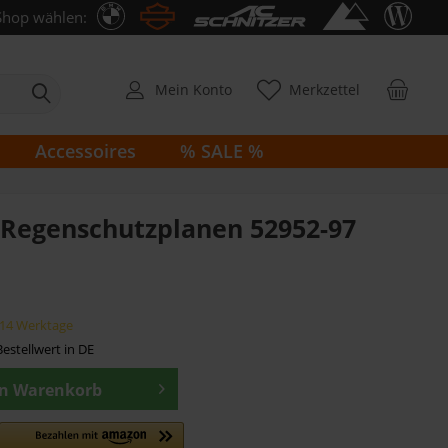
Shop wählen:
Mein Konto
Merkzettel
Accessoires
% SALE %
 Regenschutzplanen 52952-97
7-14 Werktage
estellwert in DE
en
Warenkorb