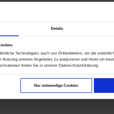
aus schwarzem, wasserfestem Cordura® schützt Ihren Sitz vor Reg
Details
ze mit Fahrerrückenlehne und/ oder Soziusrückenlehne.
Cookies
nliche Technologien, auch von Drittanbietern, um die ordentlic
ze. Für Fahrerrückenlehne aus dem Zubehör.
ie Nutzung unseres Angebotes zu analysieren und Ihnen ein best
formationen finden Sie in unserer Datenschutzerklärung.
Nur notwendige Cookies