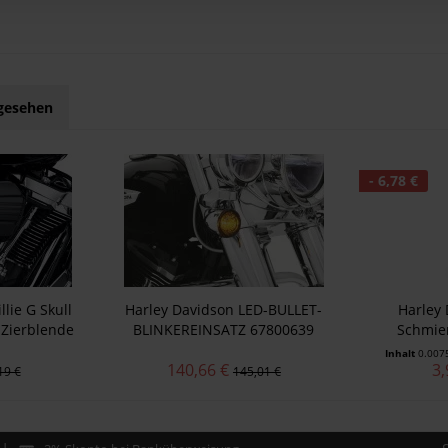
ngesehen
- 6,78 €
lie G Skull
Harley Davidson LED-BULLET-
Harley 
r Zierblende
BLINKEREINSATZ 67800639
Schmier
00345
Inhalt
0.007
140,66 €
3,
19 €
145,01 €