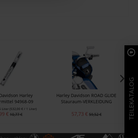
TEILEKATALOG
Davidson Harley
Harley Davidson ROAD GLIDE
mittel 94968-09
Stauraum-VERKLEIDUNG
Z
76000539
5 Liter
(532,00 € / 1 Liter)
99 €
57,73 €
10,77 €
59,52 €