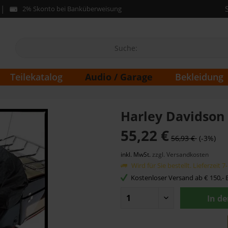
2% Skonto bei Banküberweisung
Audio / Garage
Teilekatalog
Bekleidung
Harley Davidson
55,22 €
56,93 €
(-3%)
inkl. MwSt.
zzgl. Versandkosten
Wird für Sie bestellt. Lieferzeit 
Kostenloser Versand ab € 150,- B
In d