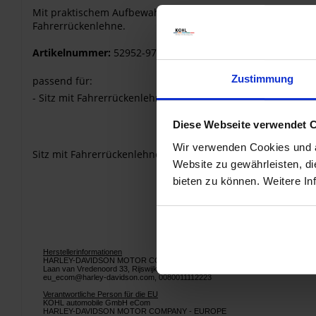
Mit praktischem Aufbewahrungsbeutel. Die Nylon-Abdeckung 
Fahrerrückenlehne.
Artikelnummer:
52952-97
Zustimmung
passend für:
- Sitz mit Fahrerrückenlehne. Für die meisten Touring Sit
Diese Webseite verwendet 
Wir verwenden Cookies und äh
Sitz mit Fahrerrückenlehne. Für H-D Touring und Trike Sit
Website zu gewährleisten, d
bieten zu können. Weitere In
Herstellerinformationen
HARLEY-DAVIDSON MOTOR COMPANY - EUROPE
Laan van Vredenoord 33, Rijswijk, NL, 2289 DA
eu_ecom@harley-davidson.com, 0080011112223
Verantwortliche Person für die EU
KOHL automobile GmbH eCom
HARLEY-DAVIDSON MOTOR COMPANY - EUROPE