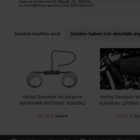
Laan van Vredenoord 33, Rijswijk, NL, 2289 DA
eu_ecom@harley-davidson.com, 0080011112223
Kunden kauften auch
Kunden haben sich ebenfalls a
Harley Davidson Verborgene
Harley Davidson Wil
AM/FM/WB-ANTENNE 76000862
Kollektion Luftfilte
Schwarz 294
94,18 €
69,05 €
97,09 €
71,