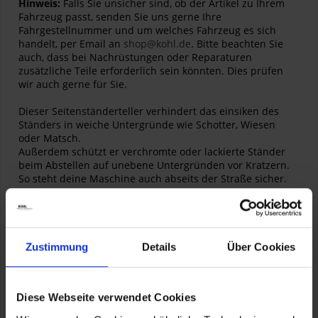
Hinweis:
Falls Sie unsicher sind, ob der Artikel zu Ihrem
Fahrzeug passt, senden Sie uns gerne Ihre
Fahrgestellnummer und um welches Fahrzeug es sich
handelt, per Email an
shop@kohl.de
. Bitte beachten Sie
auch, dass bei Nachrüstungen oder Reparaturen
zusätzliche Teile erforderlich sein könnten. Dies prüfen
wir auch gerne für Sie.
Dieser Seitenständerteller verhindert das einsiken des
Ständers in weiche Untergründe wie Schotter, Wiesen
oder Matsch.
Außerdem schützt er verchromte oder lackierte Ständer
beim Abstellen auf unebene Untergründen vor Kratzern.
So steht deine Maschine auch abseits der Straße sicher.
Artikelnummer:
94647-98
Für alle Motorräder mit Seitenständer
Zustimmung
Details
Über Cookies
Diese Webseite verwendet Cookies
Herstellerinformationen