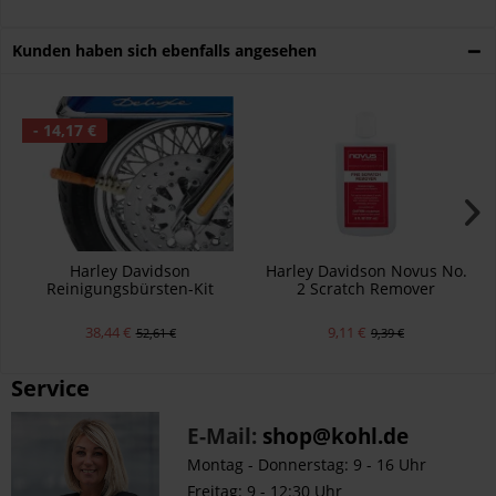
Kunden haben sich ebenfalls angesehen
- 14,17 €
Harley Davidson
Harley Davidson Novus No.
Reinigungsbürsten-Kit
2 Scratch Remover
94844-10
38,44 €
9,11 €
52,61 €
9,39 €
Service
E-Mail:
shop@kohl.de
Montag - Donnerstag: 9 - 16 Uhr
Freitag: 9 - 12:30 Uhr