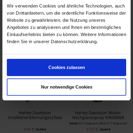
Wir verwenden Cookies und ähnliche Technologien, auch
Herstellerinformationen
HARLEY-DAVIDSON MOTOR COMPANY - EUROPE
von Drittanbietern, um die ordentliche Funktionsweise der
Laan van Vredenoord 33, Rijswijk, NL, 2289 DA
eu_ecom@harley-davidson.com, 0080011112223
Website zu gewährleisten, die Nutzung unseres
Verantwortliche Person für die EU
Angebotes zu analysieren und Ihnen ein bestmögliches
KOHL automobile GmbH eCom
HARLEY-DAVIDSON MOTOR COMPANY - EUROPE
Einkaufserlebnis bieten zu können. Weitere Informationen
Laan van Vredenoord 33, Rijswijk, NL, 2289 DA
eu_ecom@harley-davidson.com, 0080011112223
finden Sie in unserer Datenschutzerklärung.
Kunden kauften auch
Cookies zulassen
- 8,35 €
Nur notwendige Cookies
Harley Davidson
Harley Davidson Motor-
Insektenentfernungsschwa
Hochglanzspray 93600068
mm 93600110
Inhalt
0.311 Kilogramm
(88,65 € / 1 Kilogramm)
4,99 €
27,57 €
13,34 €
28,42 €