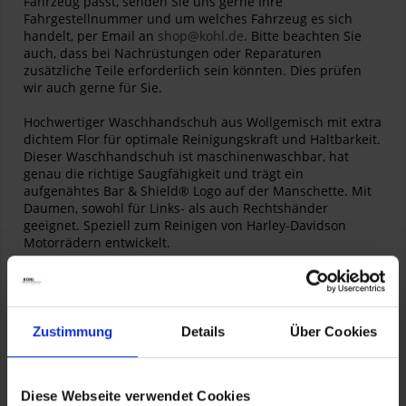
Fahrzeug passt, senden Sie uns gerne Ihre
Fahrgestellnummer und um welches Fahrzeug es sich
handelt, per Email an
shop@kohl.de
. Bitte beachten Sie
auch, dass bei Nachrüstungen oder Reparaturen
zusätzliche Teile erforderlich sein könnten. Dies prüfen
wir auch gerne für Sie.
Hochwertiger Waschhandschuh aus Wollgemisch mit extra
dichtem Flor für optimale Reinigungskraft und Haltbarkeit.
Dieser Waschhandschuh ist maschinenwaschbar, hat
genau die richtige Saugfähigkeit und trägt ein
aufgenähtes Bar & Shield® Logo auf der Manschette. Mit
Daumen, sowohl für Links- als auch Rechtshänder
geeignet. Speziell zum Reinigen von Harley-Davidson
Motorrädern entwickelt.
Artikelnummer:
94760-99
Zustimmung
Details
Über Cookies
Waschhandschuh GLOBAL
Diese Webseite verwendet Cookies