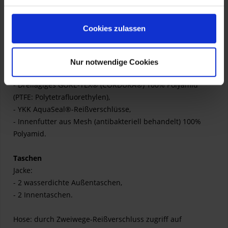
- Kragen mit weicher und geschmeidiger Verarbeitung,
- Riemen zur Anpassung an die Größe der Jacke,
Cookies zulassen
- Ein Sturmkragen ist separat erhältlich,
- Hosenträger sind separat erhältlich.
Nur notwendige Cookies
Materialien:
- Dreilagiges GORE-TEX® (CORDURA®) 100% Polyamid
(PTFE: Polytetrafluorethylen),
- YKK AquaSeal®-Reißverschlüsse,
- Innenfutter aus Mesh (antibakteriell behandelt) 100%
Polyamid.
Taschen
Jacke:
- 2 wasserdichte Außentaschen,
- 2 Innentaschen.
Hose: durch Zweiwege-Reißverschluss zugriff auf