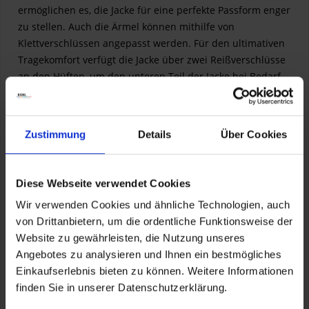
ermöglichen es, die Jacke für eine perfekte Passform enger
zu stellen. Auch die Ärmel können mithilfe von
Klettverschlüssen angepasst werden. Für den ultimativen
Tragekomfort verfügt die Jacke über zwei Reißverschlüsse
an den Hüften, um den unteren Teil der Jacke bei Bedarf
zu erweitern.
Passive Sicherheit
Zustimmung
Details
Über Cookies
Reflektierende Einsätze sind an strategischen Stellen
angebracht, damit der Motorradfahrer auch im Dunkeln
oder bei schlechtem Wetter gesehen werden kann.
Diese Webseite verwendet Cookies
Wir verwenden Cookies und ähnliche Technologien, auch
Weathertrack: die Highlights
von Drittanbietern, um die ordentliche Funktionsweise der
- Belüftung mit 2 AquaSeal®-Reißverschlüssen vorn und 1
Website zu gewährleisten, die Nutzung unseres
Reißverschluss hinten,
Angebotes zu analysieren und Ihnen ein bestmögliches
- Große reflektierende Fläche an strategischen Stellen:
Einkaufserlebnis bieten zu können. Weitere Informationen
gemäß EN20471,
finden Sie in unserer Datenschutzerklärung.
- Verbindungsreißverschluss zwischen Jacke und Hose,
- Verstellbare Ärmelbündchen,