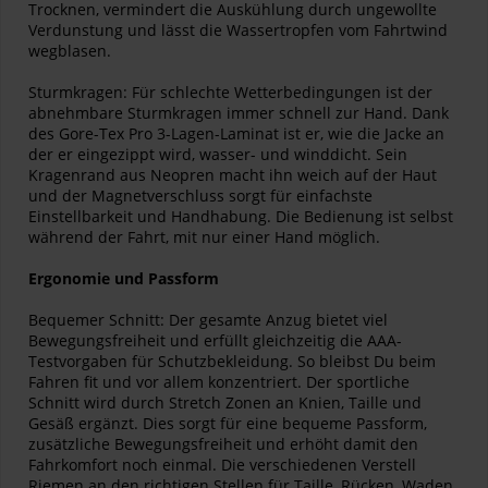
Trocknen, vermindert die Auskühlung durch ungewollte
Verdunstung und lässt die Wassertropfen vom Fahrtwind
wegblasen.
Sturmkragen: Für schlechte Wetterbedingungen ist der
abnehmbare Sturmkragen immer schnell zur Hand. Dank
des Gore-Tex Pro 3-Lagen-Laminat ist er, wie die Jacke an
der er eingezippt wird, wasser- und winddicht. Sein
Kragenrand aus Neopren macht ihn weich auf der Haut
und der Magnetverschluss sorgt für einfachste
Einstellbarkeit und Handhabung. Die Bedienung ist selbst
während der Fahrt, mit nur einer Hand möglich.
Ergonomie und Passform
Bequemer Schnitt: Der gesamte Anzug bietet viel
Bewegungsfreiheit und erfüllt gleichzeitig die AAA-
Testvorgaben für Schutzbekleidung. So bleibst Du beim
Fahren fit und vor allem konzentriert. Der sportliche
Schnitt wird durch Stretch Zonen an Knien, Taille und
Gesäß ergänzt. Dies sorgt für eine bequeme Passform,
zusätzliche Bewegungsfreiheit und erhöht damit den
Fahrkomfort noch einmal. Die verschiedenen Verstell
Riemen an den richtigen Stellen für Taille, Rücken, Waden