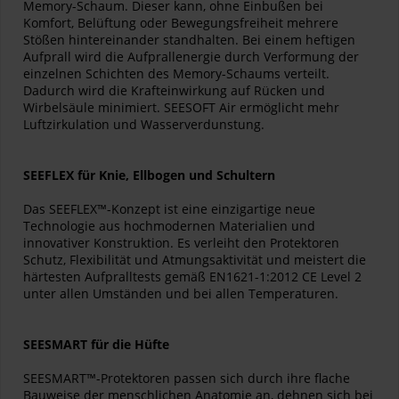
Memory-Schaum. Dieser kann, ohne Einbußen bei
Komfort, Belüftung oder Bewegungsfreiheit mehrere
Stößen hintereinander standhalten. Bei einem heftigen
Aufprall wird die Aufprallenergie durch Verformung der
einzelnen Schichten des Memory-Schaums verteilt.
Dadurch wird die Krafteinwirkung auf Rücken und
Wirbelsäule minimiert. SEESOFT Air ermöglicht mehr
Luftzirkulation und Wasserverdunstung.
SEEFLEX für Knie, Ellbogen und Schultern
Das SEEFLEX™-Konzept ist eine einzigartige neue
Technologie aus hochmodernen Materialien und
innovativer Konstruktion. Es verleiht den Protektoren
Schutz, Flexibilität und Atmungsaktivität und meistert die
härtesten Aufpralltests gemäß EN1621-1:2012 CE Level 2
unter allen Umständen und bei allen Temperaturen.
SEESMART für die Hüfte
SEESMART™-Protektoren passen sich durch ihre flache
Bauweise der menschlichen Anatomie an, dehnen sich bei