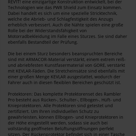
REV’IT! eine einzigartige Konstruktion entwickelt, bei der
Technologien wie das PWR Shield zum Einsatz kommen.
Dabei handelt es sich um eine spezielle Stricktechnik,
welche die Abrieb- und Schlagfestigkeit des Anzugs
erheblich verbessert. Auch die Nähte spielen eine große
Rolle bei der Widerstandsfähigkeit von
Motorradbekleidung im Falle eines Sturzes. Sie sind daher
ebenfalls Bestandteil der Prüfung.
Die bei einem Sturz besonders beanspruchten Bereiche
sind mit ARMACOR-Material verstärkt, einem extrem reiß-
und abriebfesten Kunstfasermaterial von GORE, verstärkt
mit KEVLAR-Fäden. Die Stretcheinsätze sind ebenfalls mit
einer großen Menge KEVLAR ausgestattet, wodurch der
Fahrer auch in diesen flexiblen Bereichen geschützt ist.
Protektoren: Das komplette Protektorenset des Rambler
Pro besteht aus Rücken-, Schulter-, Ellbogen-, Hüft- und
Knieprotektoren. Alle Protektoren sind getestet und
zertifiziert. Um Ihren individuellen Schutz zu
gewährleisten, können Ellbogen- und Knieprotektoren in
der Höhe eingestellt werden, sodass sie auch bei
vollständig geöffneten Belüftungsöffnungen perfekt
sitzen. Der Rückenprotektor befindet sich in einer Tasche