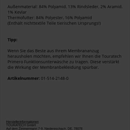
Außenmaterial: 84% Polyamid, 13% Rindsleder, 2% Aramid,
1% Kevlar
Thermofutter: 84% Polyester, 16% Polyamid
(Enthält nichttextile Teile tierischen Ursprungs!)
Tipp:
Wenn Sie das Beste aus Ihrem Membrananzug
herausholen möchten, empfehlen wir Ihnen die Touratech
Primero Funktionsunterwäsche zu tragen. Diese verstärkt
die Wirkung der Membranbekleidung spürbar.
Artikelnummer:
01-514-2148-0
Herstellerinformationen
TOURATECH GmbH
Auf dem Zimmermann 7-9, Niedereschach, DE, 78078