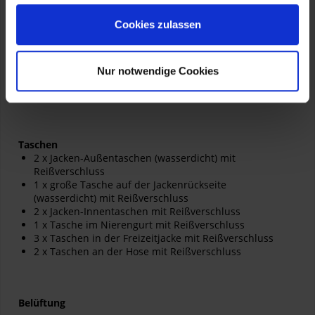
GORE-TEX® Pro 3-Lagen-Laminat ARMACOR® mit
Cookies zulassen
KEVLAR®
PWR | Shell 500D Stretch
TIZIP® und YKK® Reißverschlüsse
FIDLOCK® Magnetverschlüsse
Nur notwendige Cookies
3M™ Scotchlite™ Reflexmaterial im Schulter- und
Beinbereich
Taschen
2 x Jacken-Außentaschen (wasserdicht) mit
Reißverschluss
1 x große Tasche auf der Jackenrückseite
(wasserdicht) mit Reißverschluss
2 x Jacken-Innentaschen mit Reißverschluss
1 x Tasche im Nierengurt mit Reißverschluss
3 x Taschen in der Freizeitjacke mit Reißverschluss
2 x Taschen an der Hose mit Reißverschluss
Belüftung