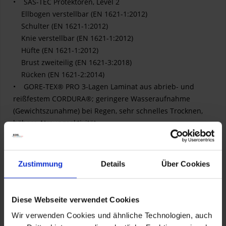
• SAS-TEC Protektoren, Level 2
Ellbogen verstellbar (EN 1621-1:2012)
Schulter (EN 1621-1:2012)
Knie verstellbar (EN 1621-1:2012)
Hüfte (EN 1621-1:2012)
Brust zweiteilig (EN 1621-3:2018)
Rücken (EN 1621-2:2014)
• GORE-TEX® PRO 3-Lagen Laminat aus abrieb- und
reißfestem CORDURA®; geringere Wasseraufnahme
(Gewichtszunahme) bei Regen, sehr schnelles Trocknen,
höhere Atmungsaktivität
• ARMACOR™ Verstärkung an der Innenseite des
Beinabschlusses, an Knien, Schulter und Ellbogen
• ausschließliche Verwendung hochwertigster YKK®
Zustimmung
Details
Über Cookies
Zipper (u.a. AquaSeal® auf Brust, AquaGuard® wenn
sonstig offenliegend)
• Reflexmaterial in menschlicher Silhouette
Diese Webseite verwendet Cookies
Wir verwenden Cookies und ähnliche Technologien, auch
Komfortabel