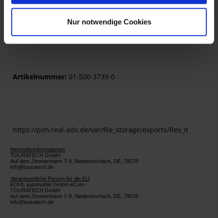
Nur notwendige Cookies
(Enthält nichttextile Teile tierischen Ursprungs!)
Artikelnummer:
01-500-3739-0
https://pim.real-adv.de/var/file_storage/exports/Rev_it
Herstellerinformationen
TOURATECH GmbH
Auf dem Zimmermann 7-9, Niedereschach, DE, 78078
info@touratech.de
Verantwortliche Person für die EU
KOHL automobile GmbH eCom
TOURATECH GmbH
Auf dem Zimmermann 7-9, Niedereschach, DE, 78078
info@touratech.de