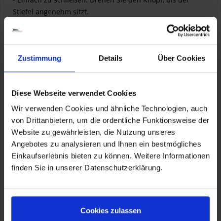
Stiefel angenehm sitzt.
- Einfaches Öffnen: Ziehen Sie den Knopf heraus und das
war's.
Zustimmung
Details
Über Cookies
Komfort
Komfort und Stabilität sind in der Ortholite-Sohle vereint,
die ein angenehmes, aber reaktionsfreudiges Gefühl
Diese Webseite verwendet Cookies
vermittelt. Eine Rev'it! SeeSoft-Technologie an Schienbein
Wir verwenden Cookies und ähnliche Technologien, auch
und Zunge trägt zum Gesamtschutz und Komfort bei.
von Drittanbietern, um die ordentliche Funktionsweise der
Website zu gewährleisten, die Nutzung unseres
Sicherheit
Angebotes zu analysieren und Ihnen ein bestmögliches
Das robuste Superfabric und die reflektierenden 3M
Einkaufserlebnis bieten zu können. Weitere Informationen
Scotchlite Materialien spielen nicht mit Ihrer Sicherheit.
finden Sie in unserer Datenschutzerklärung.
Seien Sie in jeder Situation sicher und sichtbar.
Um die Liste der unzähligen Vorteile zu vervollständigen,
sind die Destino Ultimate GTX Stiefel
mit der
Cookies zulassen
höchstmöglichen Stufe zertifiziert
: EN 13634:2017 Level 2.