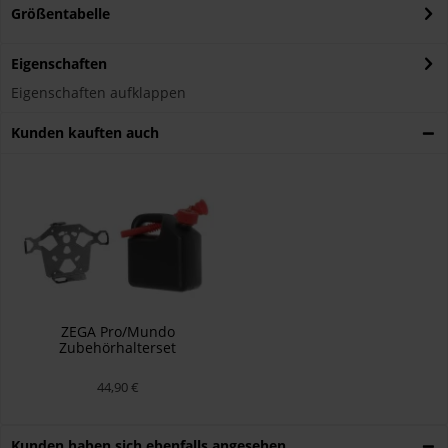
Größentabelle
Eigenschaften
Eigenschaften aufklappen
Kunden kauften auch
ZEGA Pro/Mundo
Zubehörhalterset
Kanisterhalter inkl.
Benzinkanister 3 Liter
44,90 €
Kunden haben sich ebenfalls angesehen