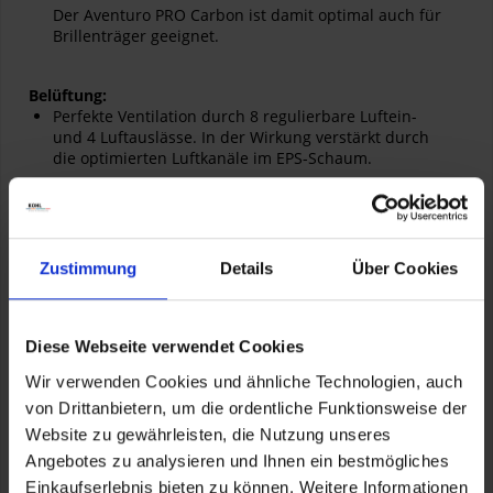
Der Aventuro PRO Carbon ist damit optimal auch für
Brillenträger geeignet.
Belüftung:
Perfekte Ventilation durch 8 regulierbare Luftein-
und 4 Luftauslässe. In der Wirkung verstärkt durch
die optimierten Luftkanäle im EPS-Schaum.
Innenpolster:
Innenposter aus Coolmax™, austauschbar und
waschbar. 3-Dimensional vorgeformte
Zustimmung
Details
Über Cookies
Wangenpolster aus Coolmax™ mit F.R.S. Emergency
Strap System.
An der Unterseite der Polster angebrachte
Reflexflächen steigern die Sichtbarkeit bei
Diese Webseite verwendet Cookies
schlechtem Wetter und bei Nacht.
Wir verwenden Cookies und ähnliche Technologien, auch
von Drittanbietern, um die ordentliche Funktionsweise der
Ergo Padding System:
Website zu gewährleisten, die Nutzung unseres
Das beiliegende „Ergo Padding System“ erlaubt
Angebotes zu analysieren und Ihnen ein bestmögliches
mittels mehrerer Schaumstoff-Polsterstreifen die
optimale Anpassung des Helmes an die individuelle
Einkaufserlebnis bieten zu können. Weitere Informationen