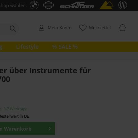
Shop wählen:
Mein Konto
Merkzettel
g
Lifestyle
% SALE %
r über Instrumente für
700
ca. 3-7 Werktage
estellwert in DE
en
Warenkorb