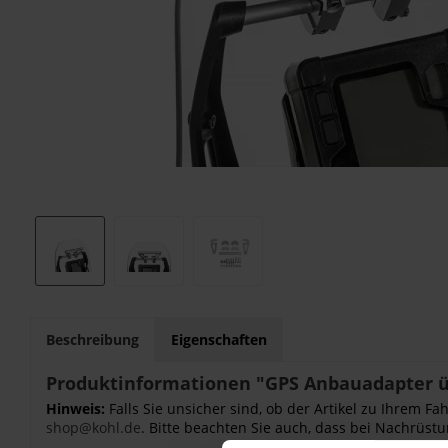
Beschreibung
Eigenschaften
Produktinformationen "GPS Anbauadapter ü
Hinweis:
Falls Sie unsicher sind, ob der Artikel zu Ihrem 
shop@kohl.de
. Bitte beachten Sie auch, dass bei Nachrüstu