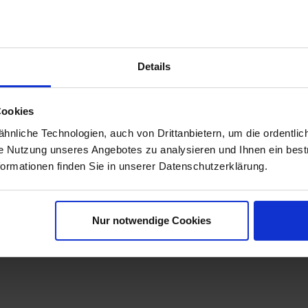
 im zentralen Blickfeld installiert.
n Gebrauch eine perfekte Lösung!
ie ihr GPS oder auch Roadbook immer fest im Blick. Keine Ablenk
Details
Cookies
nliche Technologien, auch von Drittanbietern, um die ordentlic
ie Nutzung unseres Angebotes zu analysieren und Ihnen ein best
formationen finden Sie in unserer Datenschutzerklärung.
Nur notwendige Cookies