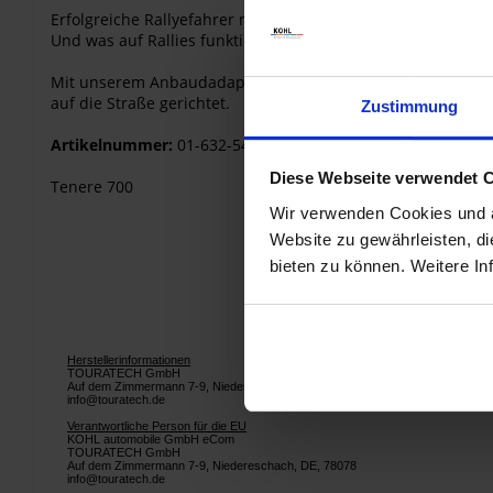
Erfolgreiche Rallyefahrer machen es vor: Instrumente werden
Und was auf Rallies funktioniert, ist auch für den tägliche
Mit unserem Anbaudadapter über den Instrumenten haben S
auf die Straße gerichtet.
Zustimmung
Artikelnummer:
01-632-5415-0
Diese Webseite verwendet 
Tenere 700
Wir verwenden Cookies und äh
Website zu gewährleisten, d
bieten zu können. Weitere In
Herstellerinformationen
TOURATECH GmbH
Auf dem Zimmermann 7-9, Niedereschach, DE, 78078
info@touratech.de
Verantwortliche Person für die EU
KOHL automobile GmbH eCom
TOURATECH GmbH
Auf dem Zimmermann 7-9, Niedereschach, DE, 78078
info@touratech.de