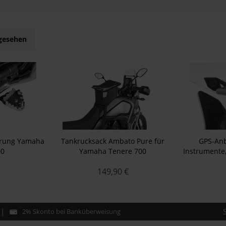
ngesehen
erung Yamaha
Tankrucksack Ambato Pure für
GPS-An
00
Yamaha Tenere 700
Instrumente
Africa Twin
149,90 €
Spo
2% Skonto bei Banküberweisung