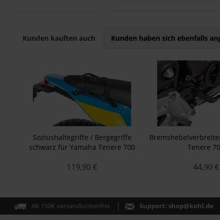
Kunden kauften auch
Kunden haben sich ebenfalls a
Soziushaltegriffe / Bergegriffe
Bremshebelverbreit
schwarz für Yamaha Tenere 700
Tenere 7
119,90 €
44,90 €
Ab 150€ versandkostenfrei
Support:
shop@kohl.de