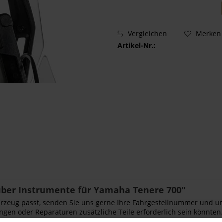
Vergleichen
Merken
Artikel-Nr.:
ber Instrumente für Yamaha Tenere 700"
Fahrzeug passt, senden Sie uns gerne Ihre Fahrgestellnummer und u
ngen oder Reparaturen zusätzliche Teile erforderlich sein könnten.