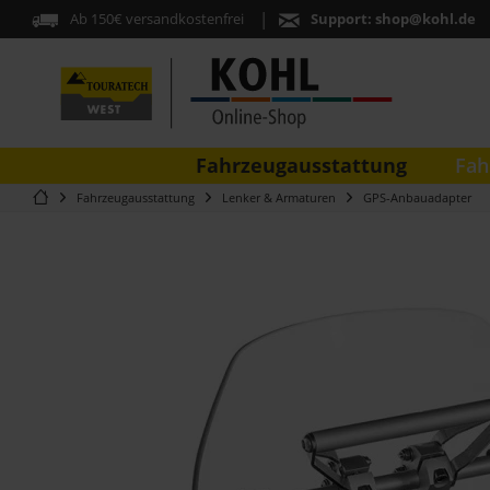
Ab 150€ versandkostenfrei
Support:
shop@kohl.de
Fahrzeugausstattung
Fah
Fahrzeugausstattung
Lenker & Armaturen
GPS-Anbauadapter