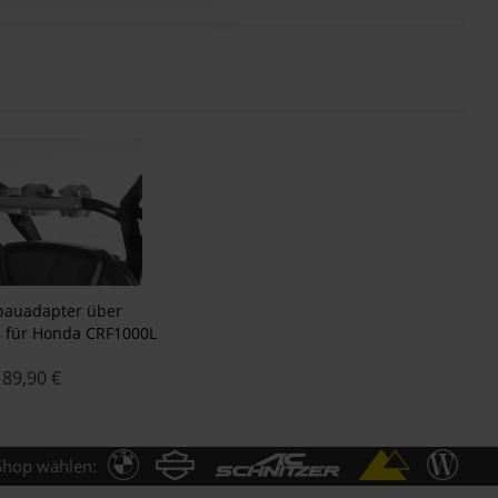
bauadapter über
, für Honda CRF1000L
/ CRF1000L Adventure
89,90 €
rts, Anbaua
Shop wählen: