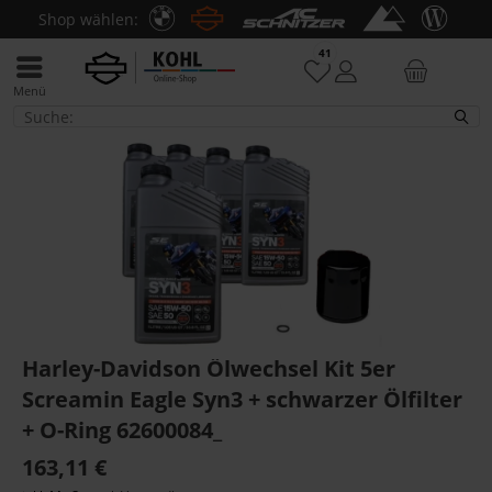
Shop wählen:
41
Menü
Öle & Schmiermittel
Harley-Davidson Ölwechsel Kit 5er
Screamin Eagle Syn3 + schwarzer Ölfilter
+ O-Ring 62600084_
163,11 €