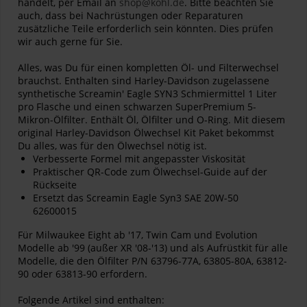
handelt, per Email an
shop@kohl.de
. Bitte beachten Sie
auch, dass bei Nachrüstungen oder Reparaturen
zusätzliche Teile erforderlich sein könnten. Dies prüfen
wir auch gerne für Sie.
Alles, was Du für einen kompletten Öl- und Filterwechsel
brauchst. Enthalten sind Harley-Davidson zugelassene
synthetische Screamin' Eagle SYN3 Schmiermittel 1 Liter
pro Flasche und einen schwarzen SuperPremium 5-
Mikron-Ölfilter. Enthält Öl, Ölfilter und O-Ring. Mit diesem
original Harley-Davidson Ölwechsel Kit Paket bekommst
Du alles, was für den Ölwechsel nötig ist.
Verbesserte Formel mit angepasster Viskosität
Praktischer QR-Code zum Ölwechsel-Guide auf der
Rückseite
Ersetzt das Screamin Eagle Syn3 SAE 20W-50
62600015
Für Milwaukee Eight ab '17, Twin Cam und Evolution
Modelle ab '99 (außer XR '08-'13) und als Aufrüstkit für alle
Modelle, die den Ölfilter P/N 63796-77A, 63805-80A, 63812-
90 oder 63813-90 erfordern.
Folgende Artikel sind enthalten: