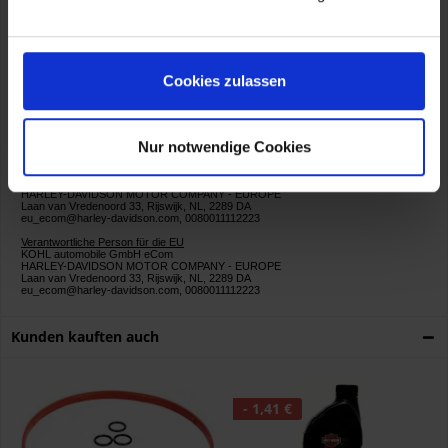
Artikelnummer:
62600084_
Cookies zulassen
Nur notwendige Cookies
Herstellerinformationen
HARLEY-DAVIDSON MOTOR COMPANY - EUROPE
Laan van Vredenoord 33, Rijswijk, NL, 2289 DA
eu_ecom@harley-davidson.com, 0080011112223
Verantwortliche Person für die EU
KOHL automobile GmbH eCom
HARLEY-DAVIDSON MOTOR COMPANY - EUROPE
Laan van Vredenoord 33, Rijswijk, NL, 2289 DA
eu_ecom@harley-davidson.com, 0080011112223
Kunden kauften auch
- 1,41 €