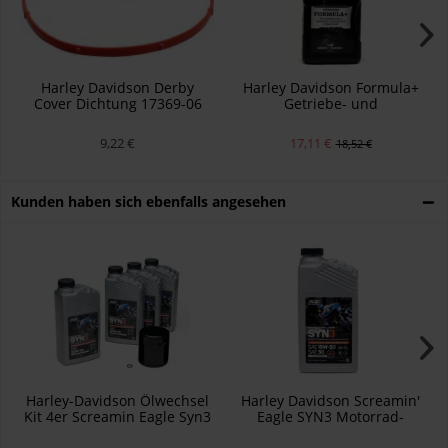
Harley Davidson Derby
Harley Davidson Formula+
Cover Dichtung 17369-06
Getriebe- und
Primärkettenkasten-
Schmiermittel - Liter -
9,22 €
17,11 €
18,52 €
Europa. 62600019
Kunden haben sich ebenfalls angesehen
Harley-Davidson Ölwechsel
Harley Davidson Screamin'
Kit 4er Screamin Eagle Syn3
Eagle SYN3 Motorrad-
+ schwarzer Ölfilter + O-Ring
Vollsynthetiköl 62600153