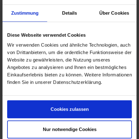
perfektes Design - überzeugendes Finish
excellentes Griffgefühl
beste Dosierbarkeit
Zustimmung
Details
Über Cookies
während der Fahrt einstellbar
Farbton schwarz seidenglanz eloxiert
mit ABE
Diese Webseite verwendet Cookies
Lieferung im Set (2 Stück)
Wir verwenden Cookies und ähnliche Technologien, auch
Verfügbar für die Fahrzeuge
von Drittanbietern, um die ordentliche Funktionsweise der
R 1250 GS
R 1250 R
Website zu gewährleisten, die Nutzung unseres
R 1250 RS
Angebotes zu analysieren und Ihnen ein bestmögliches
R 1250 RT
Einkaufserlebnis bieten zu können. Weitere Informationen
R 1200 GS ab 2013
finden Sie in unserer Datenschutzerklärung.
R 1200 GS ADV ab 2014
R 1200 R ab 2015
R 1200 RS ab 2015
R 1200 RT ab 2014
R nineT
Cookies zulassen
Artikelnummer:
S700-64432-81-006
Nur notwendige Cookies