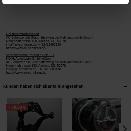
Bauteil mit Allgemeiner Betriebserlaubnis (ABE)
Herstellerinformationen
AC Schnitzer ein Geschäftszweig der Kohl automobile GmbH
Neuenhofstrasse 160, Aachen, DE, 52078
info@ac-schnitzer.de, +492415688130
https://www.ac-schnitzer.de/
Verantwortliche Person für die EU
KOHL Automobile GmbH eCom
AC Schnitzer ein Geschäftszweig der Kohl automobile GmbH
Neuenhofstrasse 160, Aachen, DE, 52078
info@ac-schnitzer.de, +492415688130
https://www.ac-schnitzer.de/
Kunden haben sich ebenfalls angesehen
- 70,00 €