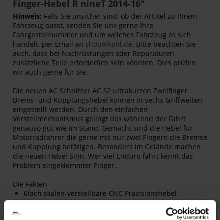
Finger-Hebel R nineT 2014-16"
Hinweis:
Falls Sie unsicher sind, ob der Artikel zu Ihrem
Fahrzeug passt, senden Sie uns gerne Ihre
Fahrgestellnummer und um welches Fahrzeug es sich
handelt, per Email an
shop@kohl.de
. Bitte beachten Sie
auch, dass bei Nachrüstungen oder Reparaturen
zusätzliche Teile erforderlich sein könnten. Dies prüfen
wir auch gerne für Sie.
Die neuen AC Schnitzer AC S2 ultrakurzen Zweifinger
Brems- und Kupplungshebel können in sechs Griffweiten
eingestellt werden. Durch den einfachen
Verstellmechanismus gelingt das während der Fahrt
genauso gut wie im Stand. Gemacht sind die Hebel für
Motorradfahrer die gerne mit nur zwei Fingern die Bremse
und Kupplung betätigen. Besonders im Gelände machen
die neuen Hebel Sinn. Wer viel Enduro fährt kennt das
Problem eingeklemmter Finger.
Die Fakten
6fach skalen-verstellbare CNC Präzisionshebel
extrem leicht, ca. 60 g pro Hebel
hightech Aluminium nach Luftfahrtnorm EN 2017